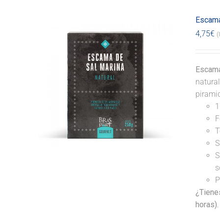
Escama
4,75
€
(
Escama
natural
pirami
1
F
T
S
S
s
P
¿Tiene
horas).