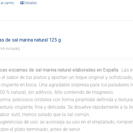
al carrito
Detalles
s de sal marina natural 125 g
IVA incluido)
icas escamas de sal marina natural elaboradas en España.
Las e
 el sabor de tus platos y aportan un toque original y sofisticad
a crujiente en boca. Una agradable sorpresa para los paladares 
00 % natural, sin aditivos. Alto contenido de magnesio.
orma: preciosos cristales con forma piramidal definida y textura 
extura: crujiente, fina y delicada. Se disuelve rápidamente a la 
abor: sutil, menos salado que la sal común.
ugerencias de uso: se aconseja su uso en el emplatado, rompi
obre el plato terminado, antes de servir.