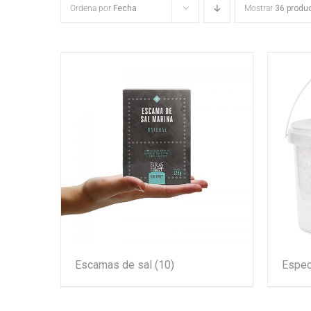
Ordena por
Fecha
Mostrar
36 produ
Escamas de sal
(10)
Espec