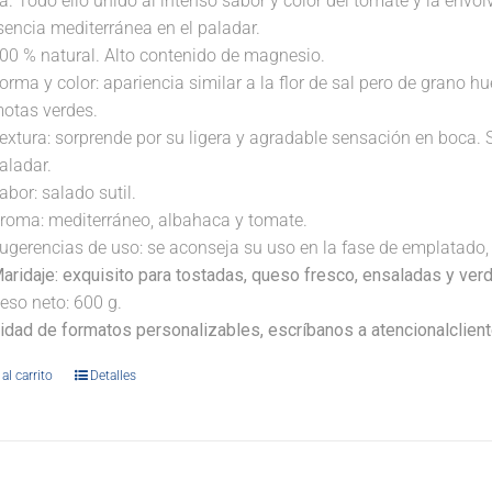
a. Todo ello unido al intenso sabor y color del tomate y la envo
sencia mediterránea en el paladar.
00 % natural. Alto contenido de magnesio.
orma y color: apariencia similar a la flor de sal pero de grano
otas verdes.
extura: sorprende por su ligera y agradable sensación en boca. 
aladar.
abor: salado sutil.
roma: mediterráneo, albahaca y tomate.
ugerencias de uso: se aconseja su uso en la fase de emplatado, 
aridaje:
exquisito para tostadas, queso fresco, ensaladas y verd
eso neto: 600 g.
lidad de formatos personalizables, escríbanos a atencionalclie
al carrito
Detalles