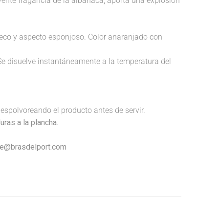
lvente fragancia de la albahaca, aporta una explosión
 hueco y aspecto esponjoso. Color anaranjado con
Se disuelve instantáneamente a la temperatura del
espolvoreando el producto antes de servir.
uras a la plancha.
nte@brasdelport.com