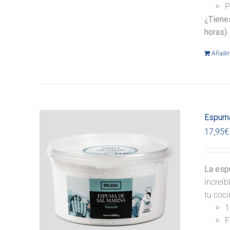
P
¿Tiene
horas).
Añadir 
Espuma
17,95
€
La espu
increíb
tu coci
1
F