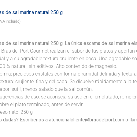
s de sal marina natural 250 g
IVA incluido)
s de sal marina natural 250 g. La única escama de sal marina e
 Bras del Port Gourmet realzan el sabor de tus platos y aportan 
dal y a su agradable textura crujiente en boca. Una agradable s
00 % natural, sin aditivos. Alto contenido de magnesio.
orma: preciosos cristales con forma piramidal definida y textura 
extura: crujiente, fina y delicada. Se disuelve rápidamente a la 
abor: sutil, menos salado que la sal común.
ugerencias de uso: se aconseja su uso en el emplatado, rompi
obre el plato terminado, antes de servir.
eso neto: 250 g
s dudas? Escríbenos a atencionalcliente@brasdelport.com o llám