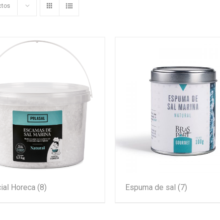
ctos
ial Horeca
(8)
Espuma de sal
(7)