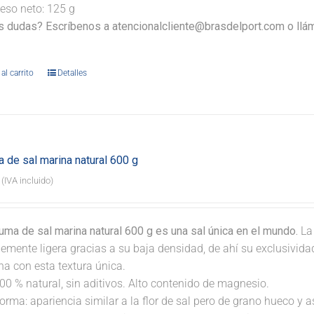
eso neto: 125 g
s dudas? Escríbenos a atencionalcliente@brasdelport.com o llám
al carrito
Detalles
 de sal marina natural 600 g
(IVA incluido)
ma de sal marina natural 600 g es una sal única en el mundo.
La
lemente ligera gracias a su baja densidad, de ahí su exclusivid
na con esta textura única.
00 % natural, sin aditivos. Alto contenido de magnesio.
orma: apariencia similar a la flor de sal pero de grano hueco y 