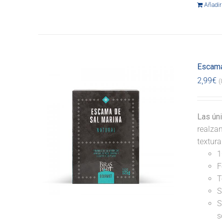
Añadir 
Escama
2,99
€
(
Las ún
realzan
textur
1
F
T
S
S
s