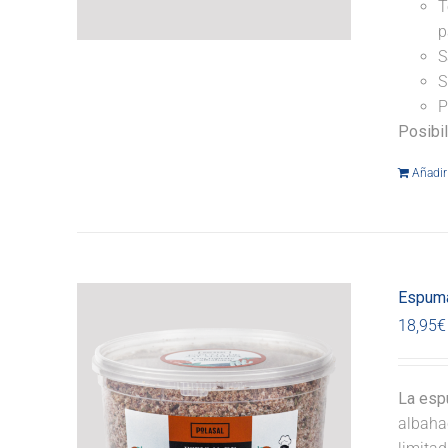
T
p
S
S
P
Posibi
Añadir 
Espuma
18,95
€
La esp
albahac