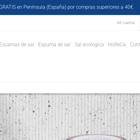
GRATIS en Península (España) por compras superiores a 40€.
D
Mi cuenta
Escamas de sal
Espuma de sal
Sal ecológica
HoReCa
Cont