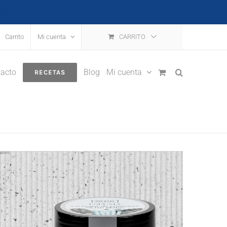
escartar
Carrito
Mi cuenta
CARRITO
acto
Blog
Mi cuenta
RECETAS