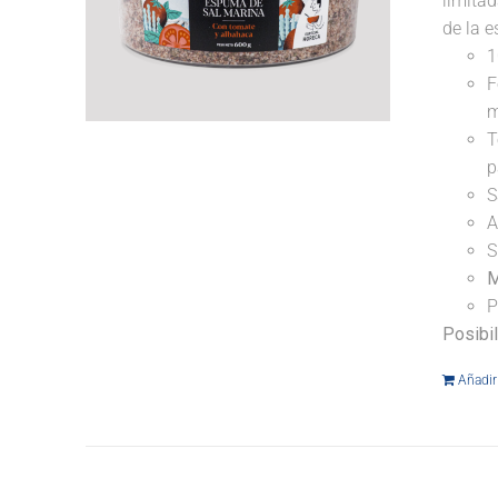
limitad
de la e
1
F
m
T
p
S
A
S
M
P
Posibi
Añadir 