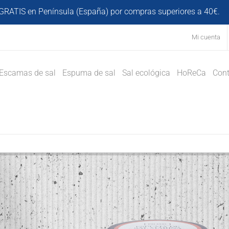
GRATIS en Península (España) por compras superiores a 40€.
D
Mi cuenta
Escamas de sal
Espuma de sal
Sal ecológica
HoReCa
Cont