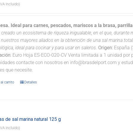
IVA incluido)
uesa. Ideal para carnes, pescados, mariscos a la brasa, parrill
 creado un ecosistema de riqueza inigualable, en el que, durante má
 nuestros mayores aliados en la obtención de una sal marina tota
ológica, ideal para cocinar y para usar en saleros.
Origen:
España (S
cación:
Euro Hoja ES-ECO-020-CV Venta limitada a 1 unidad por pe
idades contacte con nosotros en info@brasdelport.com y estudia
es que necesite.
al carrito
Detalles
s de sal marina natural 125 g
IVA incluido)