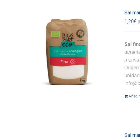
Sal mar
1,20
€
(
Sal fi
durante
marina 
Origen:
unidad
info@b
Añadir 
Sal ma