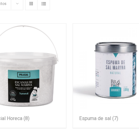
ctos
ial Horeca
(8)
Espuma de sal
(7)