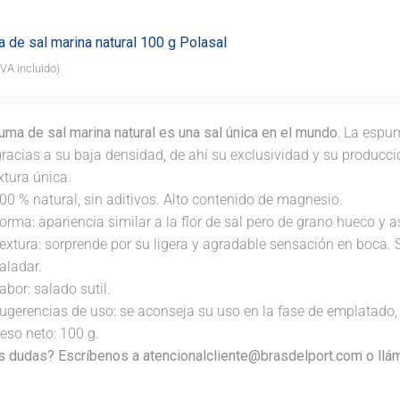
 de sal marina natural 100 g Polasal
IVA incluido)
ma de sal marina natural es una sal única en el mundo.
La espum
gracias a su baja densidad, de ahí su exclusividad y su producc
xtura única.
00 % natural, sin aditivos. Alto contenido de magnesio.
orma: apariencia similar a la flor de sal pero de grano hueco y 
extura: sorprende por su ligera y agradable sensación en boca. 
aladar.
abor: salado sutil.
ugerencias de uso: se aconseja su uso en la fase de emplatado, 
eso neto: 100 g.
s dudas? Escríbenos a atencionalcliente@brasdelport.com o llám