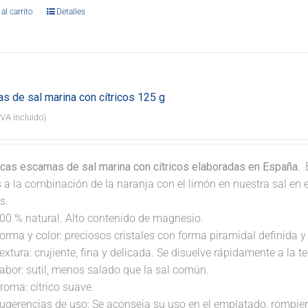
al carrito
Detalles
s de sal marina con cítricos 125 g
IVA incluido)
icas escamas de sal marina con cítricos elaboradas en España.
B
s a la combinación de la naranja con el limón en nuestra sal en
s.
00 % natural. Alto contenido de magnesio.
orma y color: preciosos cristales con forma piramidal definida y 
extura: crujiente, fina y delicada. Se disuelve rápidamente a la 
abor: sutil, menos salado que la sal común.
roma: cítrico suave.
ugerencias de uso: Se aconseja su uso en el emplatado, rompi