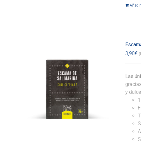
Añadir 
Escama
3,90
€
(
Las ún
gracia
y dulce
1
F
T
S
A
S