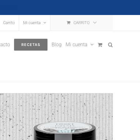
escartar
Carrito
Mi cuenta
CARRITO
acto
Blog
Mi cuenta
RECETAS