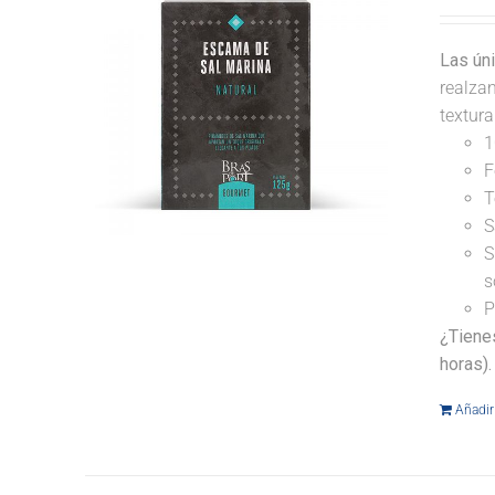
Las ún
realzan
textur
1
F
T
S
S
s
P
¿Tiene
horas).
Añadir 