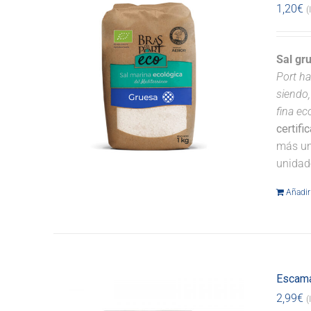
1,20
€
(
Sal gr
Port ha
siendo,
fina ec
certifi
más un
unidad
Añadir 
Escama
2,99
€
(