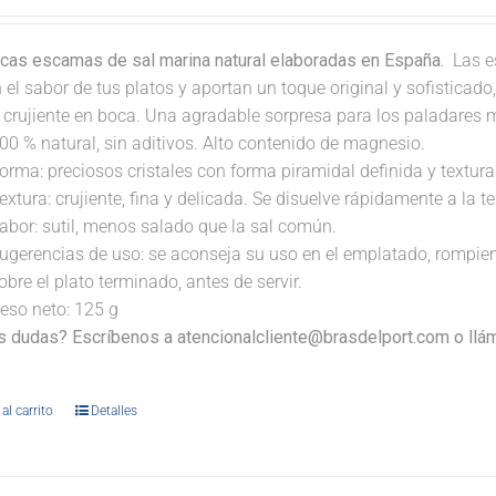
icas escamas de sal marina natural elaboradas en España.
Las e
 el sabor de tus platos y aportan un toque original y sofisticad
a crujiente en boca. Una agradable sorpresa para los paladares 
00 % natural, sin aditivos. Alto contenido de magnesio.
orma: preciosos cristales con forma piramidal definida y textura 
extura: crujiente, fina y delicada. Se disuelve rápidamente a la 
abor: sutil, menos salado que la sal común.
ugerencias de uso: se aconseja su uso en el emplatado, rompi
obre el plato terminado, antes de servir.
eso neto: 125 g
s dudas? Escríbenos a atencionalcliente@brasdelport.com o llám
al carrito
Detalles