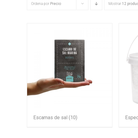
Ordena por
Precio
Mostrar
12 produ
Escamas de sal
(10)
Espec