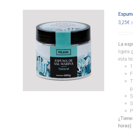
Espuma
3,25
€
(
La espu
ligera 
esta te
1
F
T
p
S
S
P
¿Tiene
horas).