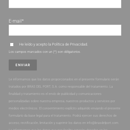
E-mail*
He leído y acepto la
Política de Privacidad
.
Los campos marcados con un (*) son obligatorios.
Le informamos que los datos proporcionados en el presente formulario serán
tratados por BRAS DEL PORT, S.A. como responsable del tratamiento. La
finalidad y tratamiento es el envío de publicidad y comunicaciones
personalizadas sobre nuestra empresa, nuestros productos y servicios por
medios electrónicos. El consentimiento explícito adquirido enviando el presente
formulario da base legal para el tratamiento. Podrá ejercer sus derechos de
acceso, rectificación, limitación y suprimir los datos en info@brasdelport.com.