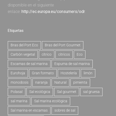
disponible en el siguiente
enlace:
http://ec.europa.eu/consumers/odr
.
Etiquetas
Bras del Port Eco
Bras del Port Gourmet
Carbón vegetal
cítrico
cítricos
Eco
Escamas de sal marina
Espuma de sal marina
Eurohoja
Gran formato
Hostelería
limón
monodosis
naranja
Natural
pimienta
Polasal
Sal ecológica
Sal gourmet
sal gruesa
sal marina
Sal marina ecológica
Sal marina en escamas
sobres de sal