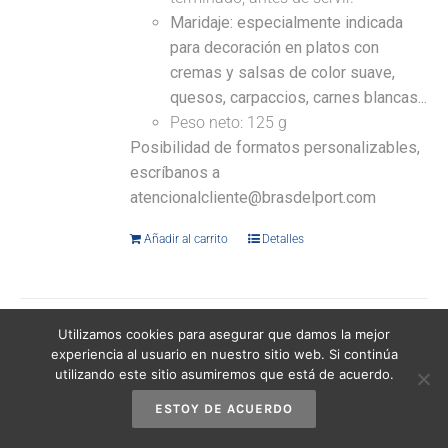
Maridaje: especialmente indicada
para decoración en platos con
cremas y salsas de color suave,
quesos, carpaccios, carnes blancas...
Peso neto: 125 g
Posibilidad de formatos personalizables,
escríbanos a
atencionalcliente@brasdelport.com
Añadir al carrito
Detalles
Utilizamos cookies para asegurar que damos la mejor
experiencia al usuario en nuestro sitio web. Si continúa
Escamas de sal marina natural 440 g
utilizando este sitio asumiremos que está de acuerdo.
12,95
€
(IVA incluido)
ESTOY DE ACUERDO