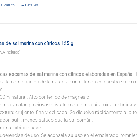
al carrito
Detalles
s de sal marina con cítricos 125 g
IVA incluido)
icas escamas de sal marina con cítricos elaboradas en España.
B
s a la combinación de la naranja con el limón en nuestra sal en
s.
00 % natural. Alto contenido de magnesio.
orma y color: preciosos cristales con forma piramidal definida y 
extura: crujiente, fina y delicada. Se disuelve rápidamente a la 
abor: sutil, menos salado que la sal común.
roma: cítrico suave.
ugerencias de uso: Se aconseja su uso en el emplatado, rompi