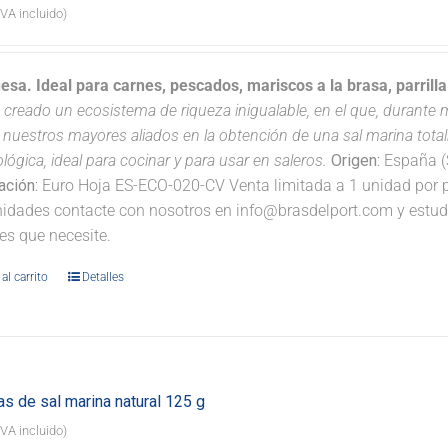
IVA incluido)
uesa. Ideal para carnes, pescados, mariscos a la brasa, parrill
 creado un ecosistema de riqueza inigualable, en el que, durante má
 nuestros mayores aliados en la obtención de una sal marina tota
ológica, ideal para cocinar y para usar en saleros.
Origen:
España (S
cación:
Euro Hoja ES-ECO-020-CV Venta limitada a 1 unidad por pe
idades contacte con nosotros en info@brasdelport.com y estudia
es que necesite.
al carrito
Detalles
s de sal marina natural 125 g
IVA incluido)