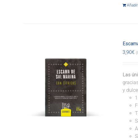
Añadir 
Escama
3,90
€
(
Las ún
gracia
y dulce
1
F
T
S
A
S