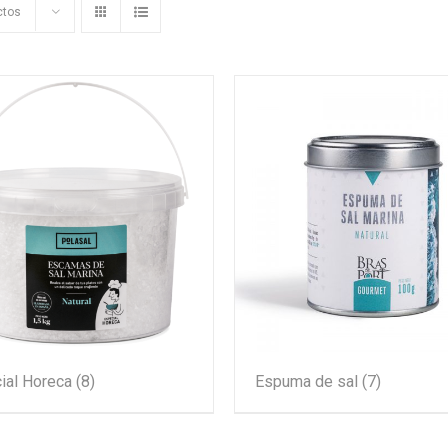
ctos
ial Horeca
(8)
Espuma de sal
(7)