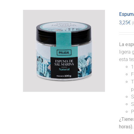
Espuma
3,25
€
(
La espu
ligera 
esta te
1
F
T
p
S
S
P
¿Tiene
horas).