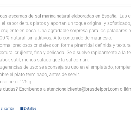
icas escamas de sal marina natural elaboradas en España.
Las e
 el sabor de tus platos y aportan un toque original y sofisticad
a crujiente en boca. Una agradable sorpresa para los paladares 
00 % natural, sin aditivos. Alto contenido de magnesio.
orma: preciosos cristales con forma piramidal definida y textura 
extura: crujiente, fina y delicada. Se disuelve rápidamente a la 
abor: sutil, menos salado que la sal común.
ugerencias de uso: se aconseja su uso en el emplatado, rompi
obre el plato terminado, antes de servir.
eso neto: 125 g
s dudas? Escríbenos a atencionalcliente@brasdelport.com o llám
al carrito
Detalles