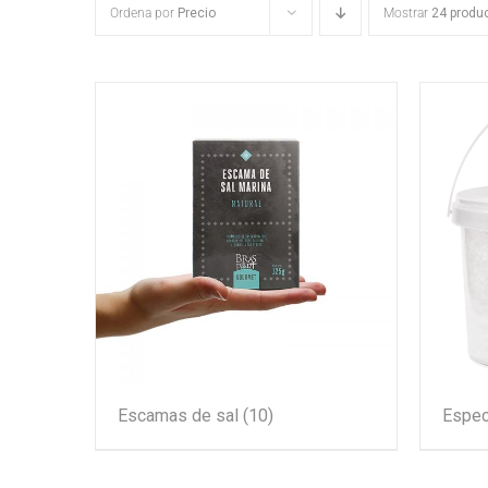
Ordena por
Precio
Mostrar
24 produ
Escamas de sal
(10)
Espec