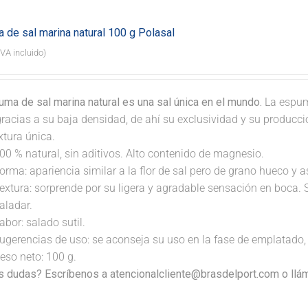
 de sal marina natural 100 g Polasal
IVA incluido)
ma de sal marina natural es una sal única en el mundo.
La espum
gracias a su baja densidad, de ahí su exclusividad y su producc
xtura única.
00 % natural, sin aditivos. Alto contenido de magnesio.
orma: apariencia similar a la flor de sal pero de grano hueco y 
extura: sorprende por su ligera y agradable sensación en boca. 
aladar.
abor: salado sutil.
ugerencias de uso: se aconseja su uso en la fase de emplatado, 
eso neto: 100 g.
s dudas? Escríbenos a atencionalcliente@brasdelport.com o llám