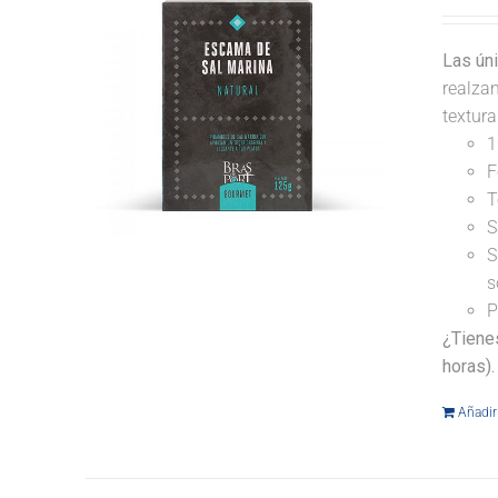
Las ún
realzan
textur
1
F
T
S
S
s
P
¿Tiene
horas).
Añadir 