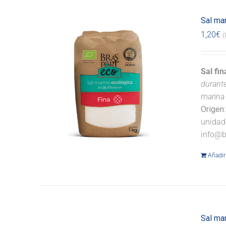
Sal mar
1,20
€
(
Sal fi
durante
marina 
Origen:
unidad
info@b
Añadir 
Sal ma