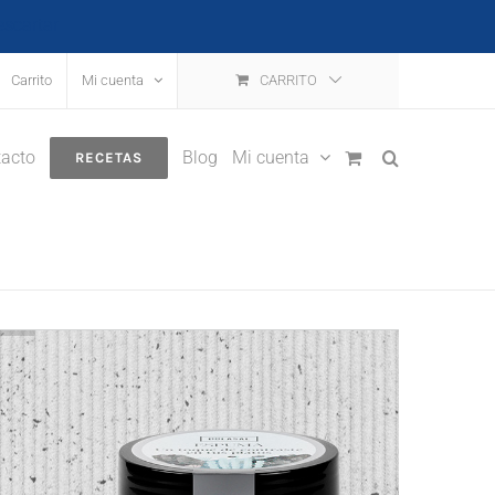
escartar
Carrito
Mi cuenta
CARRITO
acto
Blog
Mi cuenta
RECETAS