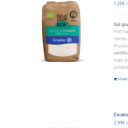
1,20
€
(
Sal gr
Port ha
siendo,
fina ec
certifi
más un
unidad
Añadir 
Escama
2,99
€
(