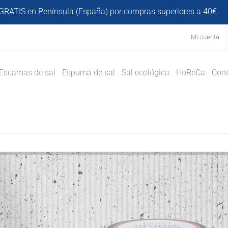
GRATIS en Península (España) por compras superiores a 40€.
D
Mi cuenta
Escamas de sal
Espuma de sal
Sal ecológica
HoReCa
Cont