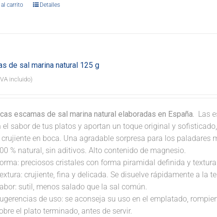
al carrito
Detalles
s de sal marina natural 125 g
IVA incluido)
icas escamas de sal marina natural elaboradas en España.
Las e
 el sabor de tus platos y aportan un toque original y sofisticad
a crujiente en boca. Una agradable sorpresa para los paladares 
00 % natural, sin aditivos. Alto contenido de magnesio.
orma: preciosos cristales con forma piramidal definida y textura 
extura: crujiente, fina y delicada. Se disuelve rápidamente a la 
abor: sutil, menos salado que la sal común.
ugerencias de uso: se aconseja su uso en el emplatado, rompi
obre el plato terminado, antes de servir.