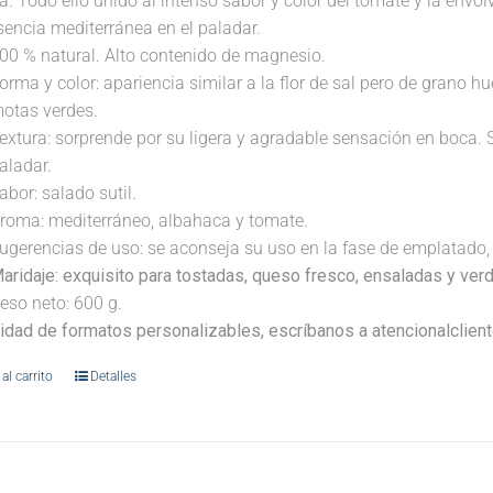
a. Todo ello unido al intenso sabor y color del tomate y la envo
sencia mediterránea en el paladar.
00 % natural. Alto contenido de magnesio.
orma y color: apariencia similar a la flor de sal pero de grano
otas verdes.
extura: sorprende por su ligera y agradable sensación en boca. 
aladar.
abor: salado sutil.
roma: mediterráneo, albahaca y tomate.
ugerencias de uso: se aconseja su uso en la fase de emplatado, 
aridaje:
exquisito para tostadas, queso fresco, ensaladas y verd
eso neto: 600 g.
lidad de formatos personalizables, escríbanos a atencionalclie
al carrito
Detalles