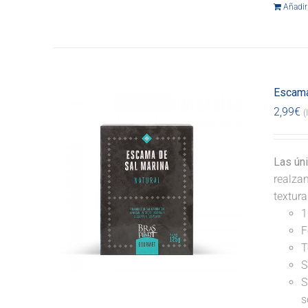
Añadir 
Escama
2,99
€
(
Las ún
realzan
textur
1
F
T
S
S
s