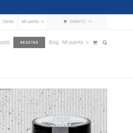
escartar
Carrito
Mi cuenta
CARRITO
acto
Blog
Mi cuenta
RECETAS