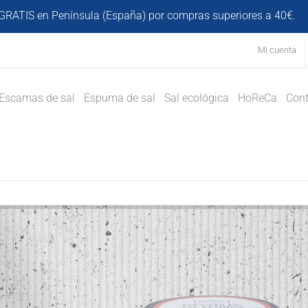
GRATIS en Península (España) por compras superiores a 40€.
D
Mi cuenta
Escamas de sal
Espuma de sal
Sal ecológica
HoReCa
Cont