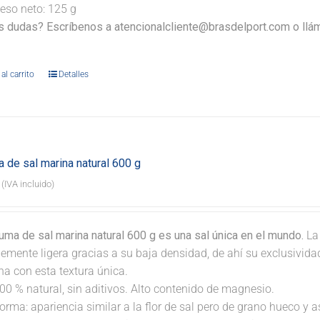
eso neto: 125 g
s dudas? Escríbenos a atencionalcliente@brasdelport.com o llám
al carrito
Detalles
 de sal marina natural 600 g
(IVA incluido)
ma de sal marina natural 600 g es una sal única en el mundo.
La
lemente ligera gracias a su baja densidad, de ahí su exclusivid
na con esta textura única.
00 % natural, sin aditivos. Alto contenido de magnesio.
orma: apariencia similar a la flor de sal pero de grano hueco y 