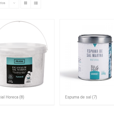
ctos
ial Horeca
(8)
Espuma de sal
(7)