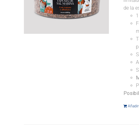
limitad
de la e
1
F
m
T
p
S
A
S
M
P
Posibi
Añadir 