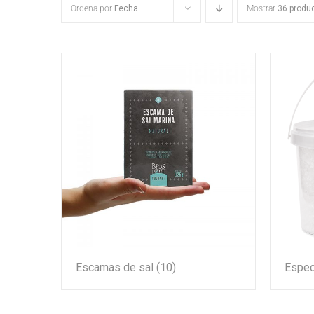
Ordena por
Fecha
Mostrar
36 produ
Escamas de sal
(10)
Espec