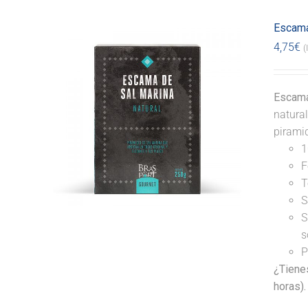
Escama
4,75
€
(
Escama
natural
pirami
1
F
T
S
S
s
P
¿Tiene
horas).