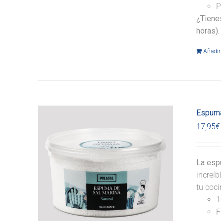
P
¿Tiene
horas).
Añadir 
Espuma
17,95
€
La espu
increíb
tu coci
1
F