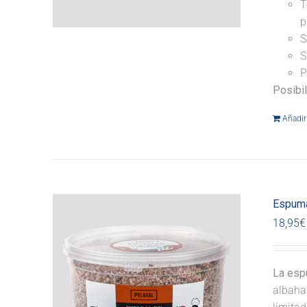
T
p
S
S
P
Posibi
Añadir 
Espuma
18,95
€
La esp
albahac