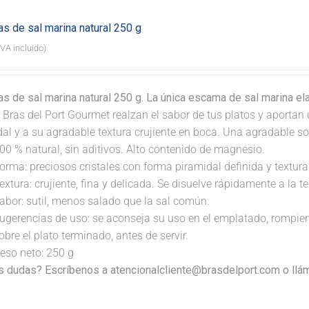
s de sal marina natural 250 g
IVA incluido)
s de sal marina natural 250 g. La única escama de sal marina e
 Bras del Port Gourmet realzan el sabor de tus platos y aportan 
dal y a su agradable textura crujiente en boca. Una agradable s
00 % natural, sin aditivos. Alto contenido de magnesio.
orma: preciosos cristales con forma piramidal definida y textura 
extura: crujiente, fina y delicada. Se disuelve rápidamente a la 
abor: sutil, menos salado que la sal común.
ugerencias de uso: se aconseja su uso en el emplatado, rompi
obre el plato terminado, antes de servir.
eso neto: 250 g
s dudas? Escríbenos a atencionalcliente@brasdelport.com o llám