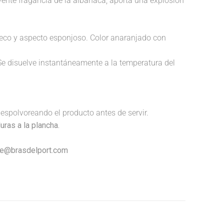
lvente fragancia de la albahaca, aporta una explosión
 hueco y aspecto esponjoso. Color anaranjado con
Se disuelve instantáneamente a la temperatura del
espolvoreando el producto antes de servir.
uras a la plancha.
nte@brasdelport.com