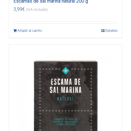
Escamas de sal marina natural 200 g
3,99
€
(IVA incluido)
Añadir al carrito
Detalles