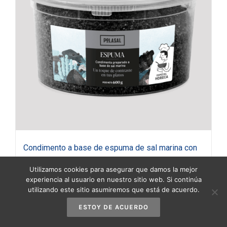
Condimento a base de espuma de sal marina con
carbón vegetal 600 g Polasal
Utilizamos cookies para asegurar que damos la mejor
18,95
€
(IVA incluido)
experiencia al usuario en nuestro sitio web. Si continúa
utilizando este sitio asumiremos que está de acuerdo.
ESTOY DE ACUERDO
Añadir al carrito
Detalles