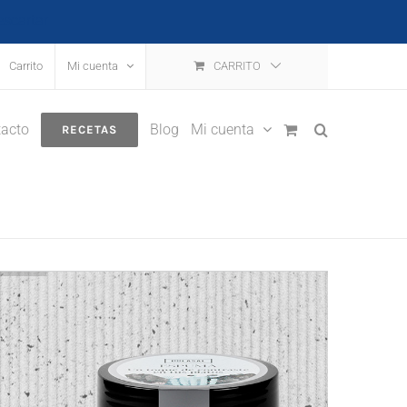
escartar
Carrito
Mi cuenta
CARRITO
acto
Blog
Mi cuenta
RECETAS