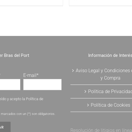
r Bras del Port
Información de Interé
Aviso Legal y Condiciones
*
E-mail*
y Compra
Política de Privacida
eído y acepto la
Política de
Política de Cookies
.
marcados con un (*) son obligatorios.
Resolución de litigios en líne