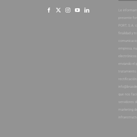
Le informam
presente fo
PORT, S.A. 
finalidad y t
comunicacio
empresa, nu
electrónicos
enviando el 
tratamiento
rectificación
info@brasde
que nos faci
servidores 
marketing d
infraestruct