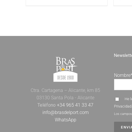
Newslette
Nombre
Ctra. Cartagena – Alicante, km 85
03130 Santa Pola - Alicante
He l
Teléfono
+34 965 41 33 47
Privacidad
info@brasdelport.com
Los campos 
WhatsApp