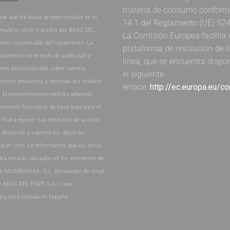
materia de consumo conforme 
os que los datos proporcionados en el
14.1 del Reglamento (UE) 52
rmulario serán tratados por BRAS DEL
La Comisión Europea facilita
como responsable del tratamiento. La
plataforma de resolución de li
ratamiento es el envío de publicidad y
línea, que se encuentra dispo
nes personalizadas sobre nuestra
el siguiente
estros productos y servicios por medios
enlace:
http://ec.europa.eu/c
. El consentimiento explícito adquirido
presente formulario da base legal para el
. Podrá ejercer sus derechos de acceso,
, limitación y suprimir los datos en
lport.com. Le informamos que los datos
lita estarán ubicados en los servidores de
de ACUMBAMAIL, S.L. (proveedor de email
e BRAS DEL PORT, S.A.) cuya
ura está situada en España.