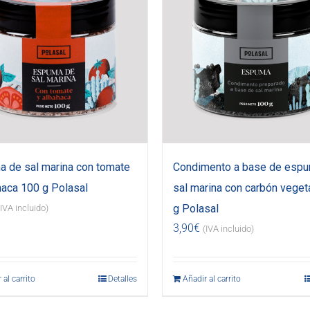
 de sal marina con tomate
Condimento a base de esp
haca 100 g Polasal
sal marina con carbón veget
g Polasal
(IVA incluido)
3,90
€
(IVA incluido)
 al carrito
Detalles
Añadir al carrito