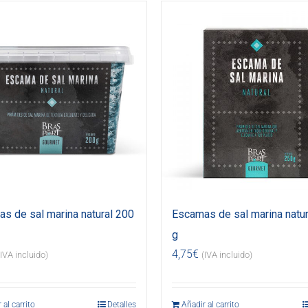
s de sal marina natural 200
Escamas de sal marina natur
g
4,75
€
(IVA incluido)
(IVA incluido)
 al carrito
Detalles
Añadir al carrito