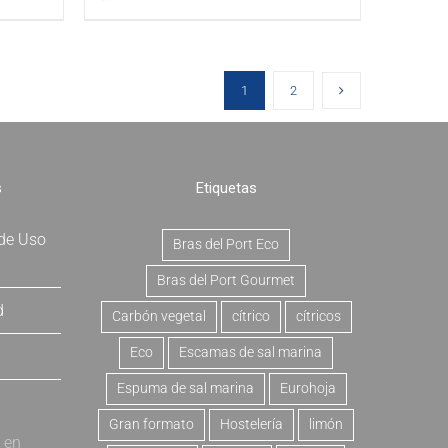
1
2
s
Etiquetas
 de Uso
Bras del Port Eco
Bras del Port Gourmet
d
Carbón vegetal
cítrico
cítricos
Eco
Escamas de sal marina
Espuma de sal marina
Eurohoja
Gran formato
Hostelería
limón
a en