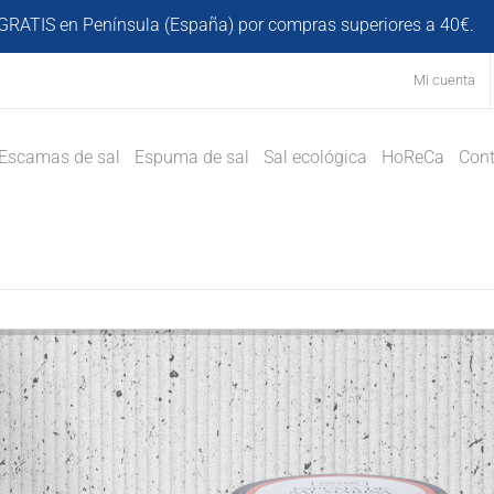
GRATIS en Península (España) por compras superiores a 40€.
D
Mi cuenta
Escamas de sal
Espuma de sal
Sal ecológica
HoReCa
Cont