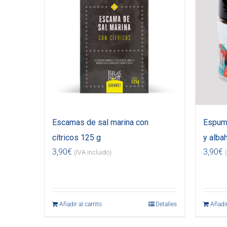
Escamas de sal marina con
Espuma
cítricos 125 g
y alba
3,90
€
3,90
€
(IVA incluido)
Añadir al carrito
Detalles
Añadir