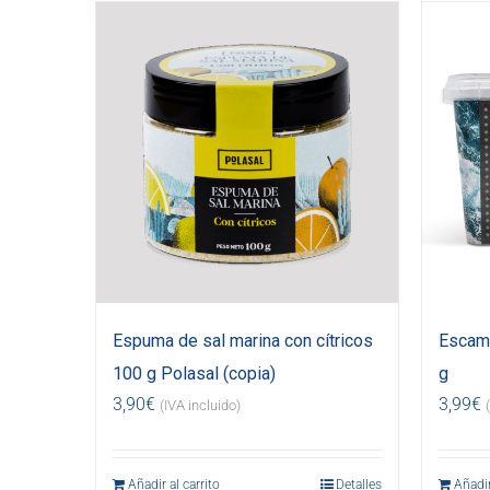
Espuma de sal marina con cítricos
Escama
100 g Polasal (copia)
g
3,90
€
3,99
€
(IVA incluido)
Añadir al carrito
Detalles
Añadir