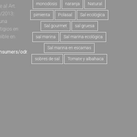
monodosis
naranja
Natural
al Art.
4/2013:
pimienta
Polasal
Sal ecológica
 una
Sal gourmet
sal gruesa
tigios en
nible en
sal marina
Sal marina ecológica
Sal marina en escamas
onsumers/odr
.
sobres de sal
Tomate y albahaca