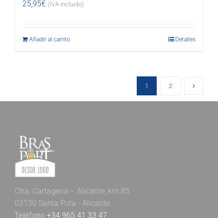
25,95
€
(IVA incluido)
Añadir al carrito
Detalles
1
2
Ctra. Cartagena – Alicante, km 85
03130 Santa Pola - Alicante
Teléfono
+34 965 41 33 47