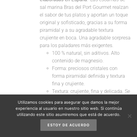
sal marina Bras del Port Gourmet realzan
el sabor de tus platos y aportan un toque
original y sofisticado, gracias a su forma
piramidal y a su agradable textura
crujiente en boca. Una agradable sorpresa
para los paladares más exigentes.
100 % natural, sin aditivos. Alto
contenido de magnesio.
Forma: preciosos cristales con
forma piramidal definida y textura
fina y crujiente.
Textura: crujiente, fina y delicada. Se
disuelve rápidamente a la
Utilizamos cookies para asegurar que damos la mejor
temperatura del paladar.
experiencia al usuario en nuestro sitio web. Si continúa
Sabor: sutil, menos salado que la sal
utilizando este sitio asumiremos que está de acuerdo.
común.
ESTOY DE ACUERDO
Sugerencias de uso: se aconseja su