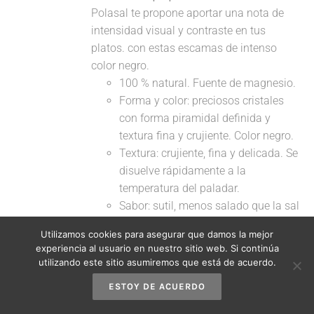
Polasal te propone aportar una nota de
intensidad visual y contraste en tus
platos. con estas escamas de intenso
color negro.
100 % natural. Fuente de magnesio.
Forma y color: preciosos cristales
con forma piramidal definida y
textura fina y crujiente. Color negro.
Textura: crujiente, fina y delicada. Se
disuelve rápidamente a la
temperatura del paladar.
Sabor: sutil, menos salado que la sal
común.
Utilizamos cookies para asegurar que damos la mejor
Aroma: cítrico suave.
experiencia al usuario en nuestro sitio web. Si continúa
Sugerencias de uso: Se aconseja su
utilizando este sitio asumiremos que está de acuerdo.
uso en el emplatado, rompiendo la
ESTOY DE ACUERDO
escama con los dedos y
espolvoreándola sobre el plato