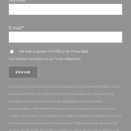
Nombre*
E-mail*
He leído y acepto la
Política de Privacidad
.
Los campos marcados con un (*) son obligatorios.
Le informamos que los datos proporcionados en el presente formulario serán
tratados por BRAS DEL PORT, S.A. como responsable del tratamiento. La
finalidad y tratamiento es el envío de publicidad y comunicaciones
personalizadas sobre nuestra empresa, nuestros productos y servicios por
medios electrónicos. El consentimiento explícito adquirido enviando el presente
formulario da base legal para el tratamiento. Podrá ejercer sus derechos de
acceso, rectificación, limitación y suprimir los datos en info@brasdelport.com.