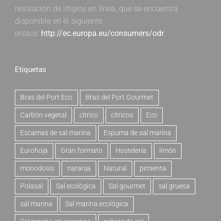
resolución de litigios en línea, que se encuentra
disponible en el siguiente
enlace:
http://ec.europa.eu/consumers/odr
.
Etiquetas
Bras del Port Eco
Bras del Port Gourmet
Carbón vegetal
cítrico
cítricos
Eco
Escamas de sal marina
Espuma de sal marina
Eurohoja
Gran formato
Hostelería
limón
monodosis
naranja
Natural
pimienta
Polasal
Sal ecológica
Sal gourmet
sal gruesa
sal marina
Sal marina ecológica