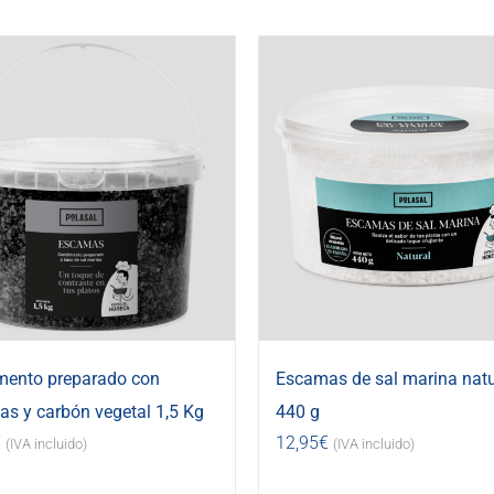
mento preparado con
Escamas de sal marina natu
s y carbón vegetal 1,5 Kg
440 g
€
12,95
€
(IVA incluido)
(IVA incluido)