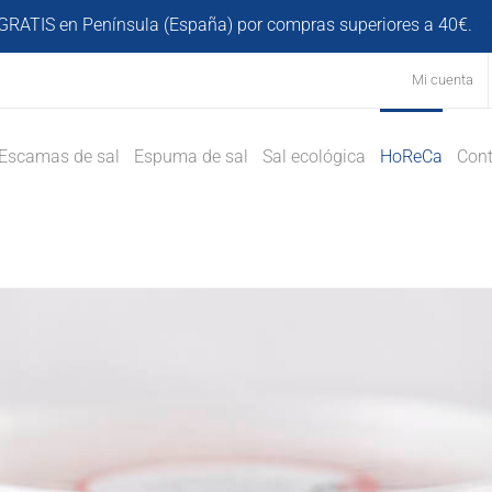
GRATIS en Península (España) por compras superiores a 40€.
D
Mi cuenta
Escamas de sal
Espuma de sal
Sal ecológica
HoReCa
Cont