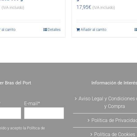
€
17,95
€
(IVA incluido)
(IVA incluido)
 al carrito
Detalles
Añadir al carrito
er Bras del Port
Información de Interé
Aviso Legal y Condiciones
*
E-mail*
y Compra
Política de Privacida
eído y acepto la
Política de
Política de Cookies
.