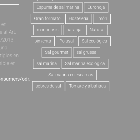
Espuma de sal marina
Eurohoja
Gran formato
Hostelería
limón
a en
monodosis
naranja
Natural
al Art.
4/2013:
pimienta
Polasal
Sal ecológica
 una
Sal gourmet
sal gruesa
tigios en
nible en
sal marina
Sal marina ecológica
Sal marina en escamas
consumers/odr
.
sobres de sal
Tomate y albahaca