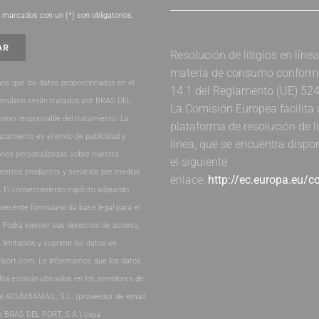
marcados con un (*) son obligatorios.
Resolución de litigios en líne
materia de consumo conforme 
os que los datos proporcionados en el
14.1 del Reglamento (UE) 52
rmulario serán tratados por BRAS DEL
La Comisión Europea facilita
como responsable del tratamiento. La
plataforma de resolución de li
ratamiento es el envío de publicidad y
línea, que se encuentra dispo
nes personalizadas sobre nuestra
el siguiente
estros productos y servicios por medios
enlace:
http://ec.europa.eu/
. El consentimiento explícito adquirido
presente formulario da base legal para el
. Podrá ejercer sus derechos de acceso,
, limitación y suprimir los datos en
lport.com. Le informamos que los datos
lita estarán ubicados en los servidores de
de ACUMBAMAIL, S.L. (proveedor de email
e BRAS DEL PORT, S.A.) cuya