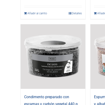
Añadir al carrito
Detalles
Añadir
Condimento preparado con
Espuma
escamas y carbón vegetal 440 g
y alba