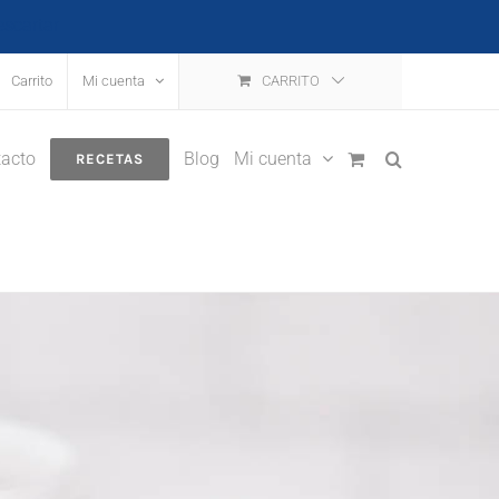
escartar
Carrito
Mi cuenta
CARRITO
acto
Blog
Mi cuenta
RECETAS