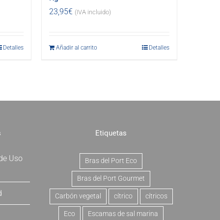
23,95
€
(IVA incluido)
Detalles
Añadir al carrito
Detalles
s
Etiquetas
 de Uso
Bras del Port Eco
Bras del Port Gourmet
d
Carbón vegetal
cítrico
cítricos
Eco
Escamas de sal marina