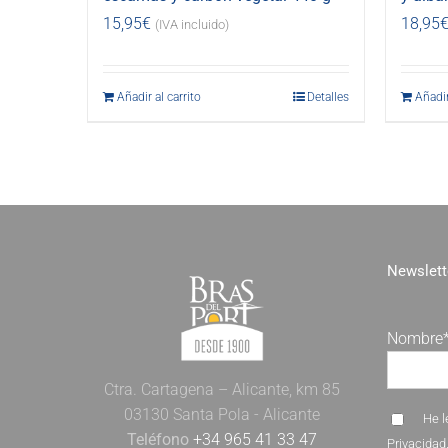
15,95
€
18,95
(IVA incluido)
Añadir al carrito
Detalles
Añadir
Newslett
Nombre
Ctra. Cartagena – Alicante, km 85
03130 Santa Pola - Alicante
He l
Teléfono
+34 965 41 33 47
Privacidad