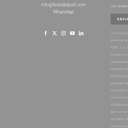
info@brasdelport.com
Los campos 
WhatsApp
Le informam
presente fo
PORT, S.A. 
finalidad y t
comunicacio
empresa, nu
electrónicos
enviando el 
tratamiento
rectificación
info@brasde
que nos faci
servidores 
marketing d