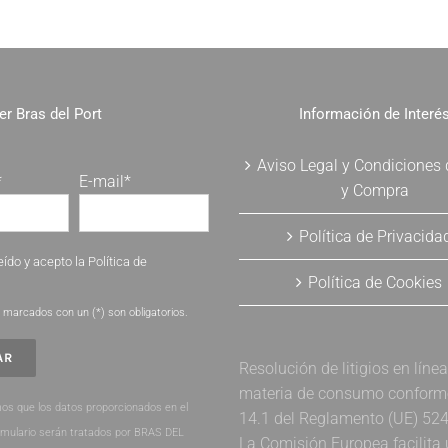
er Bras del Port
Información de Interé
Aviso Legal y Condiciones
*
E-mail*
y Compra
Política de Privacida
eído y acepto la
Política de
Política de Cookies
.
marcados con un (*) son obligatorios.
Resolución de litigios en líne
materia de consumo conforme 
os que los datos proporcionados en el
14.1 del Reglamento (UE) 52
rmulario serán tratados por BRAS DEL
La Comisión Europea facilita