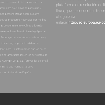
como responsable del tratamiento. La
plataforma de resolución de li
ratamiento es el envío de publicidad y
línea, que se encuentra dispo
nes personalizadas sobre nuestra
el siguiente
estros productos y servicios por medios
enlace:
http://ec.europa.eu/
. El consentimiento explícito adquirido
presente formulario da base legal para el
. Podrá ejercer sus derechos de acceso,
, limitación y suprimir los datos en
lport.com. Le informamos que los datos
lita estarán ubicados en los servidores de
de ACUMBAMAIL, S.L. (proveedor de email
e BRAS DEL PORT, S.A.) cuya
ura está situada en España.