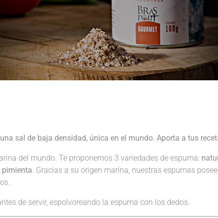
una sal de baja densidad, única en el mundo. Aporta a tus receta
arina del mundo. Te proponemos 3 variedades de espuma:
natu
e pimienta
. Gracias a su origen marina, nuestras espumas pose
ios.
antes de servir, espolvoreando la espuma con los dedos.