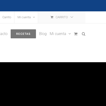
escartar
Carrito
Mi cuenta
CARRITO
acto
Blog
Mi cuenta
RECETAS