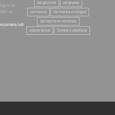
Sal gourmet
sal gruesa
tigios en
nible en
sal marina
Sal marina ecológica
Sal marina en escamas
consumers/odr
.
sobres de sal
Tomate y albahaca