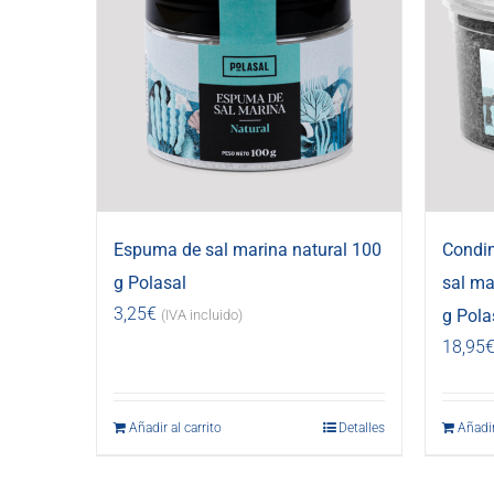
Espuma de sal marina natural 100
Condi
g Polasal
sal ma
3,25
€
g Pola
(IVA incluido)
18,95
Añadir al carrito
Detalles
Añadir