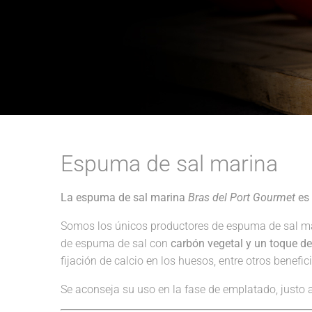
Espuma de sal marina
La espuma de sal marina
Bras del Port Gourmet
es 
Somos los únicos productores de espuma de sal m
de espuma de sal con
carbón vegetal y un toque d
fijación de calcio en los huesos, entre otros benefic
Se aconseja su uso en la fase de emplatado, justo 