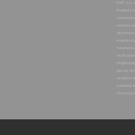
PORT, S.A. 
finalidad y t
comunicacio
empresa, nu
electrónicos
enviando el 
tratamiento
rectificación
info@brasde
que nos faci
servidores 
marketing d
infraestruct