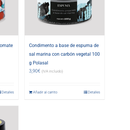
tomate
Condimento a base de espuma de
sal marina con carbón vegetal 100
g Polasal
3,90
€
(IVA incluido)
Detalles
Añadir al carrito
Detalles