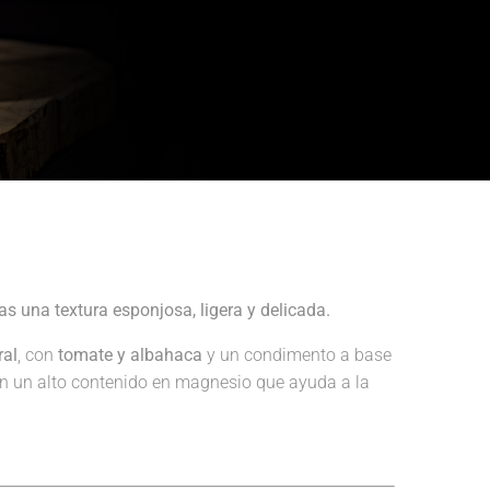
s una textura esponjosa, ligera y delicada.
ral
, con
tomate y albahaca
y un condimento a base
en un alto contenido en magnesio que ayuda a la