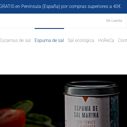
GRATIS en Península (España) por compras superiores a 40€.
D
Mi cuenta
Escamas de sal
Espuma de sal
Sal ecológica
HoReCa
Cont