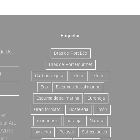
s
Etiquetas
 de Uso
Bras del Port Eco
Bras del Port Gourmet
d
Carbón vegetal
cítrico
cítricos
Eco
Escamas de sal marina
Espuma de sal marina
Eurohoja
Gran formato
Hostelería
limón
a en
monodosis
naranja
Natural
al Art.
4/2013:
pimienta
Polasal
Sal ecológica
 una