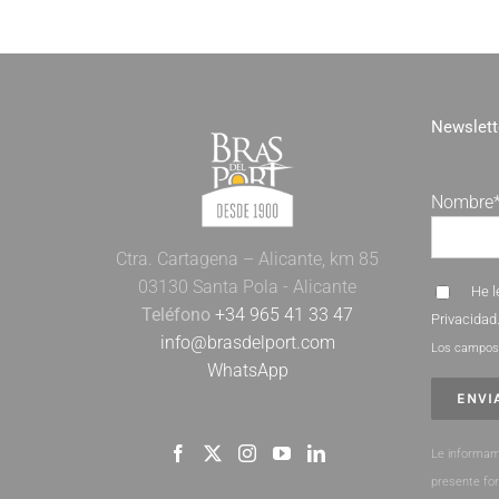
Newslett
Nombre
Ctra. Cartagena – Alicante, km 85
03130 Santa Pola - Alicante
He l
Teléfono
+34 965 41 33 47
Privacidad
info@brasdelport.com
Los campos 
WhatsApp
Le informam
presente fo