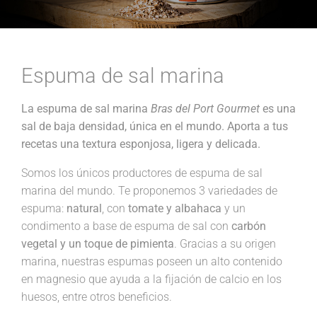
Espuma de sal marina
La espuma de sal marina
Bras del Port Gourmet
es una
sal de baja densidad, única en el mundo. Aporta a tus
recetas una textura esponjosa, ligera y delicada.
Somos los únicos productores de espuma de sal
marina del mundo. Te proponemos 3 variedades de
espuma:
natural
, con
tomate y albahaca
y un
condimento a base de espuma de sal con
carbón
vegetal y un toque de pimienta
. Gracias a su origen
marina, nuestras espumas poseen un alto contenido
en magnesio que ayuda a la fijación de calcio en los
huesos, entre otros beneficios.