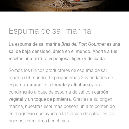
Espuma de sal marina
La espuma de sal marina
Bras del Port Gourmet
es una
sal de baja densidad, única en el mundo. Aporta a tus
recetas una textura esponjosa, ligera y delicada.
Somos los únicos productores de espuma de sal
marina del mundo. Te proponemos 3 variedades de
espuma:
natural
, con
tomate y albahaca
y un
condimento a base de espuma de sal con
carbón
vegetal y un toque de pimienta
. Gracias a su origen
marina, nuestras espumas poseen un alto contenido
en magnesio que ayuda a la fijación de calcio en los
huesos, entre otros beneficios.