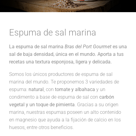
Espuma de sal marina
La espuma de sal marina
Bras del Port Gourmet
es una
sal de baja densidad, única en el mundo. Aporta a tus
recetas una textura esponjosa, ligera y delicada.
Somos los únicos productores de espuma de sal
marina del mundo. Te proponemos 3 variedades de
espuma:
natural
, con
tomate y albahaca
y un
condimento a base de espuma de sal con
carbón
vegetal y un toque de pimienta
. Gracias a su origen
marina, nuestras espumas poseen un alto contenido
en magnesio que ayuda a la fijación de calcio en los
huesos, entre otros beneficios.