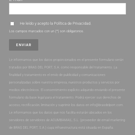
He leído y acepto la
Política de Privacidad
.
Los campos marcados con un (*) son obligatorios.
Le informamos que los datos proporcionados en el presente formulario serán
tratados por BRAS DEL PORT, S.A. como responsable del tratamiento. La
finalidad y tratamiento es el envío de publicidad y comunicaciones
personalizadas sobre nuestra empresa, nuestros productos y servicios por
medios electrónicos. El consentimiento explícito adquirido enviando el presente
formulario da base legal para el tratamiento. Podrá ejercer sus derechos de
acceso, rectificación, limitación y suprimir los datos en info@brasdelport.com.
Le informamos que los datos que nos facilita estarán ubicados en los
servidores de servidores de ACUMBAMAIL, S.L. (proveedor de email marketing
de BRAS DEL PORT, S.A.) cuya infraestructura está situada en España.