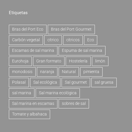
Etiquetas
Bras del Port Eco
Bras del Port Gourmet
Carbón vegetal
cítrico
cítricos
Eco
Escamas de sal marina
Espuma de sal marina
Eurohoja
Gran formato
Hostelería
limón
monodosis
naranja
Natural
pimienta
Polasal
Sal ecológica
Sal gourmet
sal gruesa
sal marina
Sal marina ecológica
Sal marina en escamas
sobres de sal
Tomate y albahaca