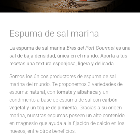
Espuma de sal marina
La espuma de sal marina
Bras del Port Gourmet
es una
sal de baja densidad, única en el mundo. Aporta a tus
recetas una textura esponjosa, ligera y delicada.
Somos los únicos productores de espuma de sal
marina del mundo. Te proponemos 3 variedades de
espuma:
natural
, con
tomate y albahaca
y un
condimento a base de espuma de sal con
carbón
vegetal y un toque de pimienta
. Gracias a su origen
marina, nuestras espumas poseen un alto contenido
en magnesio que ayuda a la fijación de calcio en los
huesos, entre otros beneficios.