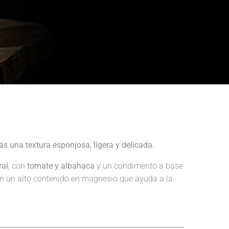
s una textura esponjosa, ligera y delicada.
ral
, con
tomate y albahaca
y un condimento a base
en un alto contenido en magnesio que ayuda a la