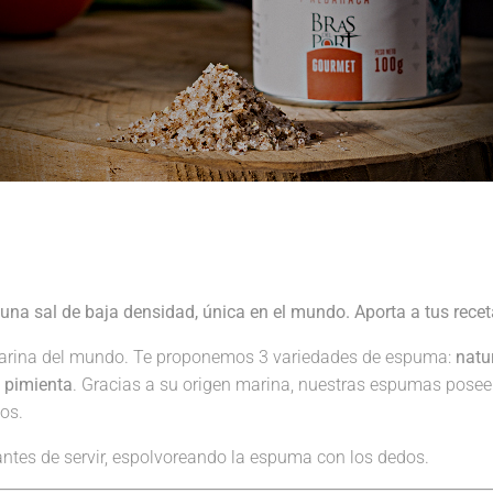
una sal de baja densidad, única en el mundo. Aporta a tus receta
arina del mundo. Te proponemos 3 variedades de espuma:
natu
e pimienta
. Gracias a su origen marina, nuestras espumas pose
ios.
antes de servir, espolvoreando la espuma con los dedos.