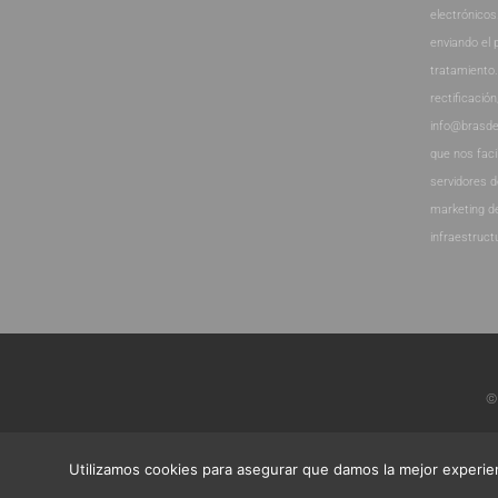
electrónicos
enviando el 
tratamiento
rectificación
info@brasde
que nos faci
servidores 
marketing d
infraestruct
©
Utilizamos cookies para asegurar que damos la mejor experien