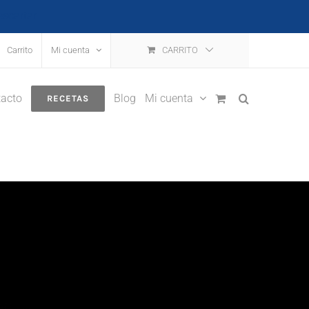
escartar
Carrito
Mi cuenta
CARRITO
acto
Blog
Mi cuenta
RECETAS