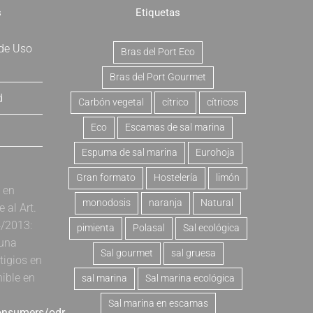
s
Etiquetas
 de Uso
Bras del Port Eco
Bras del Port Gourmet
d
Carbón vegetal
cítrico
cítricos
Eco
Escamas de sal marina
Espuma de sal marina
Eurohoja
Gran formato
Hostelería
limón
a en
monodosis
naranja
Natural
al Art.
4/2013:
pimienta
Polasal
Sal ecológica
 una
Sal gourmet
sal gruesa
tigios en
nible en
sal marina
Sal marina ecológica
Sal marina en escamas
consumers/odr
.