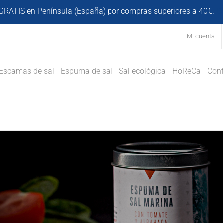
GRATIS en Península (España) por compras superiores a 40€.
D
Mi cuenta
Escamas de sal
Espuma de sal
Sal ecológica
HoReCa
Cont