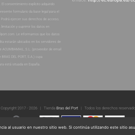
. El consentimiento explícito adquirido
presente formulario da base legal para el
. Podrá ejercer sus derechos de acceso,
, limitación y suprimir los datos en
lport.com. Le informamos que los datos
lita estarán ubicados en los servidores de
de ACUMBAMAIL, S.L. (proveedor de email
e BRAS DEL PORT, S.A.) cuya
ura está situada en España.
 Copyright 2017 -
2026 | Tienda
Bras del Port
| Todos los derechos reservado
cia al usuario en nuestro sitio web. Si continúa utilizando este sitio 