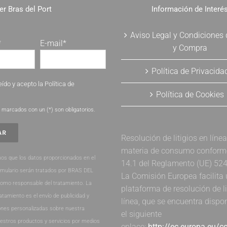
er Bras del Port
Información de Interé
Aviso Legal y Condiciones
*
E-mail*
y Compra
Política de Privacida
eído y acepto la
Política de
Política de Cookies
.
marcados con un (*) son obligatorios.
Resolución de litigios en líne
materia de consumo conforme 
os que los datos proporcionados en el
14.1 del Reglamento (UE) 52
rmulario serán tratados por BRAS DEL
La Comisión Europea facilita
como responsable del tratamiento. La
plataforma de resolución de li
ratamiento es el envío de publicidad y
línea, que se encuentra dispo
nes personalizadas sobre nuestra
el siguiente
estros productos y servicios por medios
enlace:
http://ec.europa.eu/