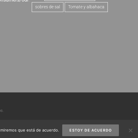
sobres de sal
Tomate y albahaca
s.
asumiremos que está de acuerdo.
ESTOY DE ACUERDO