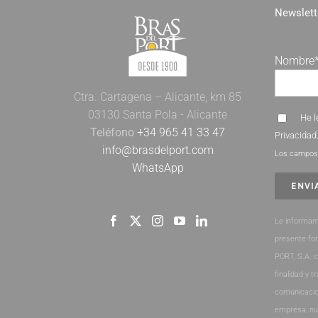
Newslett
Nombre
Ctra. Cartagena – Alicante, km 85
03130 Santa Pola - Alicante
He l
Teléfono
+34 965 41 33 47
Privacidad
info@brasdelport.com
Los campos 
WhatsApp
Le informam
presente fo
PORT, S.A. 
finalidad y t
comunicacio
empresa, nu