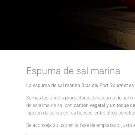
Espuma de sal marina
La espuma de sal marina
Bras del Port Gourmet
es 
Somos los únicos productores de espuma de sal m
de espuma de sal con
carbón vegetal y un toque d
fijación de calcio en los huesos, entre otros benefic
Se aconseja su uso en la fase de emplatado, justo 