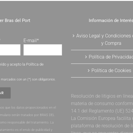
er Bras del Port
Información de Interé
Aviso Legal y Condiciones
*
E-mail*
y Compra
Política de Privacida
eído y acepto la
Política de
Política de Cookies
.
marcados con un (*) son obligatorios.
Resolución de litigios en líne
materia de consumo conforme 
os que los datos proporcionados en el
14.1 del Reglamento (UE) 52
rmulario serán tratados por BRAS DEL
La Comisión Europea facilita
como responsable del tratamiento. La
plataforma de resolución de li
ratamiento es el envío de publicidad y