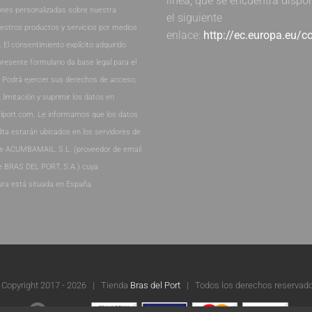
línea, que se encuentra dispo
nes personalizadas sobre nuestra
el siguiente
estros productos y servicios por medios
enlace:
http://ec.europa.eu/
. El consentimiento explícito adquirido
presente formulario da base legal para el
. Podrá ejercer sus derechos de acceso,
, limitación y suprimir los datos en
lport.com. Le informamos que los datos
lita estarán ubicados en los servidores de
de ACUMBAMAIL, S.L. (proveedor de email
e BRAS DEL PORT, S.A.) cuya
ura está situada en España.
 Copyright 2017 -
2026 | Tienda
Bras del Port
| Todos los derechos reservado