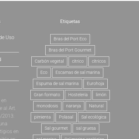
s
Etiquetas
 de Uso
Bras del Port Eco
Bras del Port Gourmet
d
Carbón vegetal
cítrico
cítricos
Eco
Escamas de sal marina
Espuma de sal marina
Eurohoja
Gran formato
Hostelería
limón
a en
monodosis
naranja
Natural
al Art.
4/2013:
pimienta
Polasal
Sal ecológica
 una
Sal gourmet
sal gruesa
tigios en