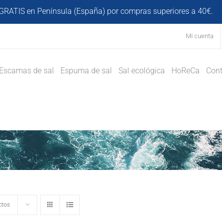
GRATIS en Península (España) por compras superiores a 40€.
D
Mi cuenta
Escamas de sal
Espuma de sal
Sal ecológica
HoReCa
Cont
ctos