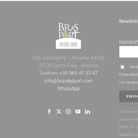
Newslett
Nombre
Ctra. Cartagena – Alicante, km 85
03130 Santa Pola - Alicante
He l
Teléfono
+34 965 41 33 47
Privacidad
info@brasdelport.com
Los campos 
WhatsApp
Le informam
presente fo
PORT, S.A. 
finalidad y t