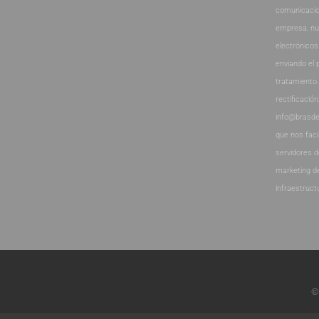
comunicacio
empresa, nu
electrónicos
enviando el 
tratamiento
rectificación
info@brasde
que nos faci
servidores 
marketing d
infraestruct
©