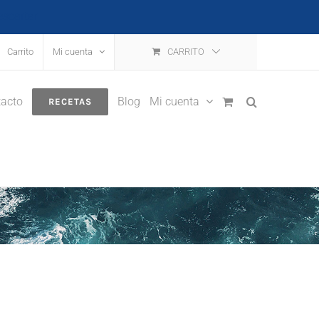
escartar
Carrito
Mi cuenta
CARRITO
acto
Blog
Mi cuenta
RECETAS