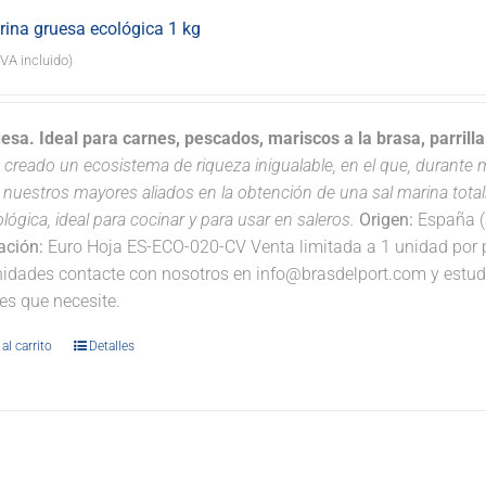
rina gruesa ecológica 1 kg
IVA incluido)
uesa. Ideal para carnes, pescados, mariscos a la brasa, parrill
 creado un ecosistema de riqueza inigualable, en el que, durante má
 nuestros mayores aliados en la obtención de una sal marina tota
ológica, ideal para cocinar y para usar en saleros.
Origen:
España (S
cación:
Euro Hoja ES-ECO-020-CV Venta limitada a 1 unidad por pe
idades contacte con nosotros en info@brasdelport.com y estudia
es que necesite.
al carrito
Detalles