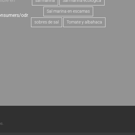
nible en
sal marina
Sal marina ecológica
Sal marina en escamas
consumers/odr
.
sobres de sal
Tomate y albahaca
s.