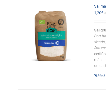
Sal ma
1,20
€
(
Sal gr
Port ha
siendo,
fina ec
certifi
más un
unidad
Añadir 