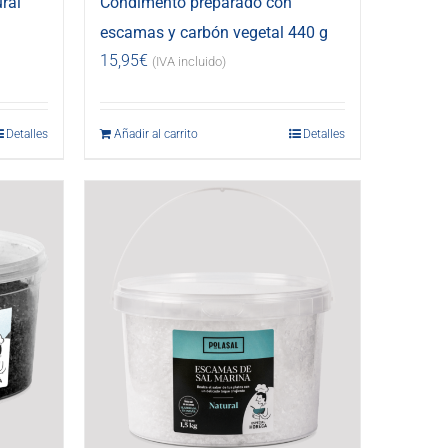
ral
Condimento preparado con
escamas y carbón vegetal 440 g
15,95
€
(IVA incluido)
Detalles
Añadir al carrito
Detalles