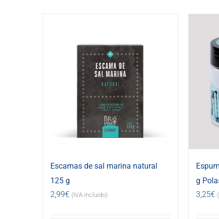
Escamas de sal marina natural
Espuma
125 g
g Pola
2,99
€
3,25
€
(IVA incluido)