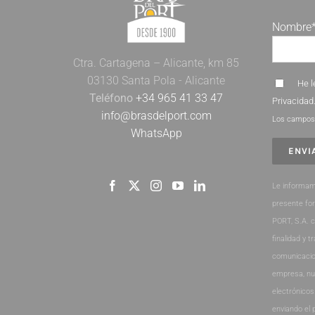
Nombre
Ctra. Cartagena – Alicante, km 85
03130 Santa Pola - Alicante
He l
Teléfono
+34 965 41 33 47
Privacidad
info@brasdelport.com
Los campos 
WhatsApp
Le informam
presente fo
PORT, S.A. 
finalidad y t
comunicacio
empresa, nu
electrónicos
enviando el 