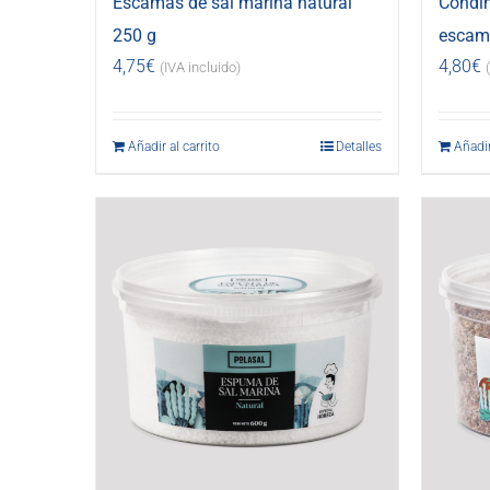
Escamas de sal marina natural
Condi
250 g
escama
4,75
€
4,80
€
(IVA incluido)
Añadir al carrito
Detalles
Añadir