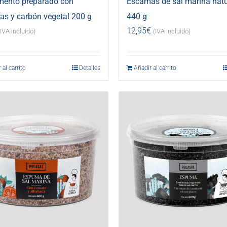
mento preparado con
Escamas de sal marina natu
s y carbón vegetal 200 g
440 g
12,95
€
(IVA incluido)
(IVA incluido)
 al carrito
Detalles
Añadir al carrito