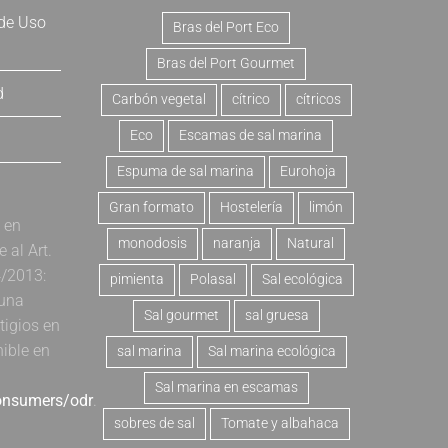
 de Uso
Bras del Port Eco
Bras del Port Gourmet
d
Carbón vegetal
cítrico
cítricos
Eco
Escamas de sal marina
Espuma de sal marina
Eurohoja
Gran formato
Hostelería
limón
a en
monodosis
naranja
Natural
al Art.
4/2013:
pimienta
Polasal
Sal ecológica
 una
Sal gourmet
sal gruesa
tigios en
nible en
sal marina
Sal marina ecológica
Sal marina en escamas
consumers/odr
.
sobres de sal
Tomate y albahaca