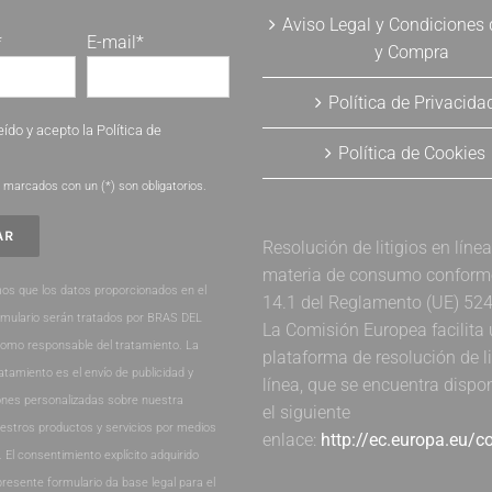
Aviso Legal y Condiciones
*
E-mail*
y Compra
Política de Privacida
eído y acepto la
Política de
Política de Cookies
.
marcados con un (*) son obligatorios.
Resolución de litigios en líne
materia de consumo conforme 
os que los datos proporcionados en el
14.1 del Reglamento (UE) 52
rmulario serán tratados por BRAS DEL
La Comisión Europea facilita
como responsable del tratamiento. La
plataforma de resolución de li
ratamiento es el envío de publicidad y
línea, que se encuentra dispo
nes personalizadas sobre nuestra
el siguiente
estros productos y servicios por medios
enlace:
http://ec.europa.eu/
. El consentimiento explícito adquirido
presente formulario da base legal para el