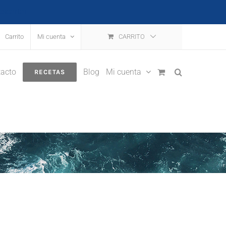
escartar
Carrito
Mi cuenta
CARRITO
acto
Blog
Mi cuenta
RECETAS