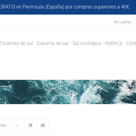
GRATIS en Península (España) por compras superiores a 40€.
D
Mi cuenta
Escamas de sal
Espuma de sal
Sal ecológica
HoReCa
Cont
ctos