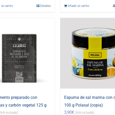
 al carrito
Detalles
Añadir al carrito
mento preparado con
Espuma de sal marina con c
s y carbón vegetal 125 g
100 g Polasal (copia)
3,90
€
(IVA incluido)
(IVA incluido)