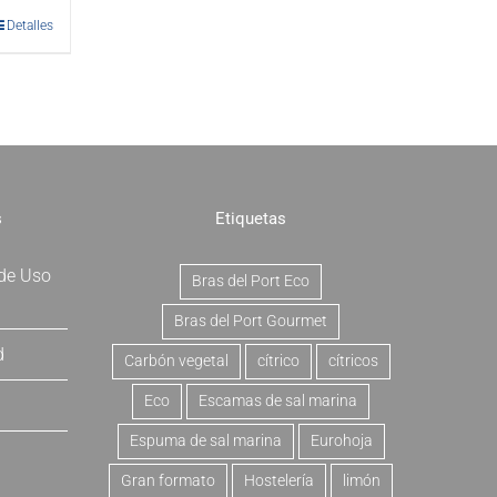
Detalles
s
Etiquetas
 de Uso
Bras del Port Eco
Bras del Port Gourmet
d
Carbón vegetal
cítrico
cítricos
Eco
Escamas de sal marina
Espuma de sal marina
Eurohoja
Gran formato
Hostelería
limón