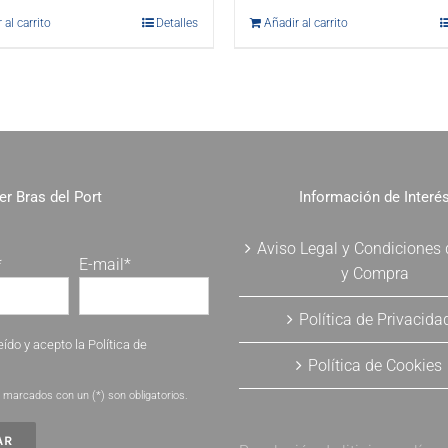
 al carrito
Detalles
Añadir al carrito
er Bras del Port
Información de Interé
Aviso Legal y Condiciones
*
E-mail*
y Compra
Política de Privacida
eído y acepto la
Política de
Política de Cookies
.
marcados con un (*) son obligatorios.