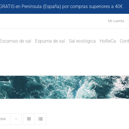
GRATIS en Península (España) por compras superiores a 40€.
D
Mi cuenta
Escamas de sal
Espuma de sal
Sal ecológica
HoReCa
Cont
ctos