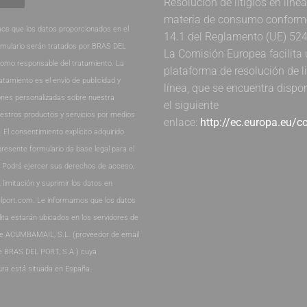
Resolución de litigios en líne
materia de consumo conforme 
os que los datos proporcionados en el
14.1 del Reglamento (UE) 52
rmulario serán tratados por BRAS DEL
La Comisión Europea facilita
como responsable del tratamiento. La
plataforma de resolución de li
ratamiento es el envío de publicidad y
línea, que se encuentra dispo
nes personalizadas sobre nuestra
el siguiente
estros productos y servicios por medios
enlace:
http://ec.europa.eu/
. El consentimiento explícito adquirido
presente formulario da base legal para el
. Podrá ejercer sus derechos de acceso,
, limitación y suprimir los datos en
lport.com. Le informamos que los datos
lita estarán ubicados en los servidores de
de ACUMBAMAIL, S.L. (proveedor de email
e BRAS DEL PORT, S.A.) cuya
ura está situada en España.