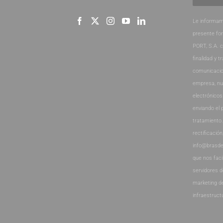
Le informam
presente fo
PORT, S.A. 
finalidad y t
comunicacio
empresa, nu
electrónicos
enviando el 
tratamiento
rectificación
info@brasde
que nos faci
servidores 
marketing d
infraestruct