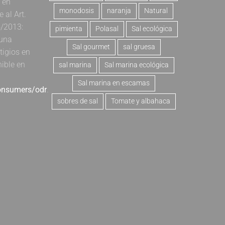
a en
monodosis
naranja
Natural
al Art.
4/2013:
pimienta
Polasal
Sal ecológica
 una
Sal gourmet
sal gruesa
tigios en
nible en
sal marina
Sal marina ecológica
Sal marina en escamas
consumers/odr
.
sobres de sal
Tomate y albahaca