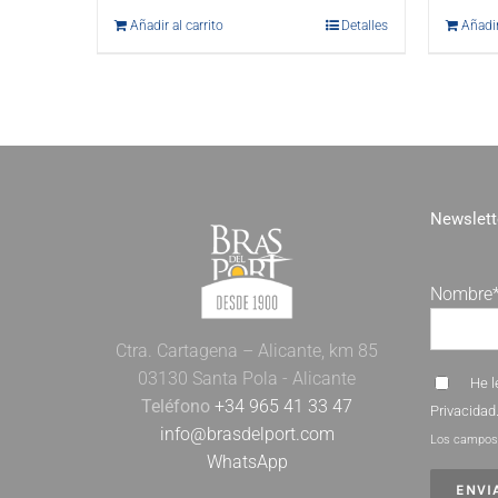
Añadir al carrito
Detalles
Añadir
Newslett
Nombre
Ctra. Cartagena – Alicante, km 85
03130 Santa Pola - Alicante
He l
Teléfono
+34 965 41 33 47
Privacidad
info@brasdelport.com
Los campos 
WhatsApp