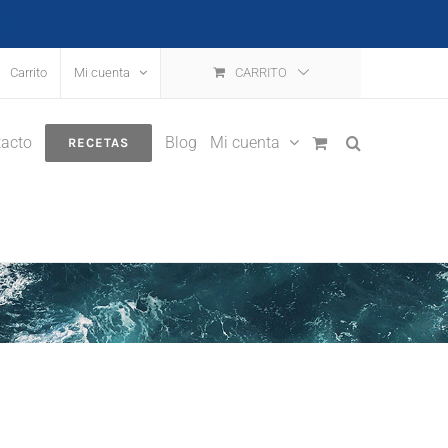
escartar
Carrito
Mi cuenta
CARRITO
acto
Blog
Mi cuenta
RECETAS