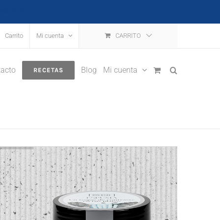
escartar
Carrito
Mi cuenta
CARRITO
acto
Blog
Mi cuenta
RECETAS