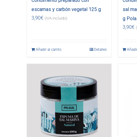
Condimento preparado con
Condi
escamas y carbón vegetal 125 g
sal ma
3,90
€
g Pola
(IVA incluido)
3,90
€
Añadir al carrito
Detalles
Añadir