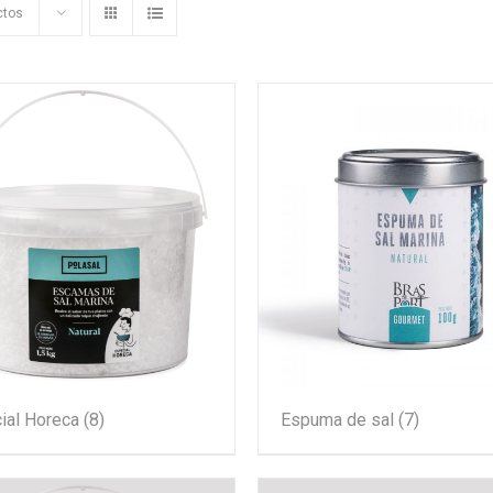
ctos
ial Horeca
(8)
Espuma de sal
(7)