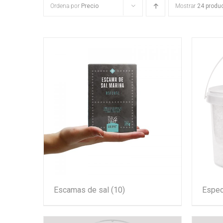
Ordena por
Precio
Mostrar
24 produ
Escamas de sal
(10)
Espec