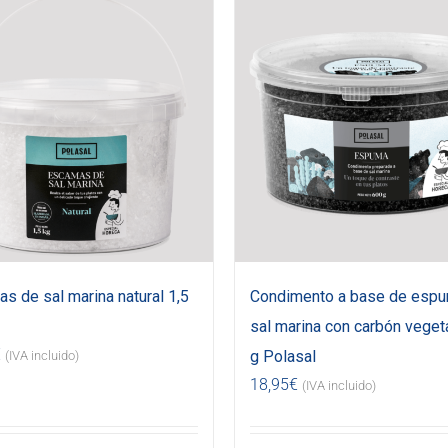
s de sal marina natural 1,5
Condimento a base de esp
sal marina con carbón veget
€
g Polasal
(IVA incluido)
18,95
€
(IVA incluido)