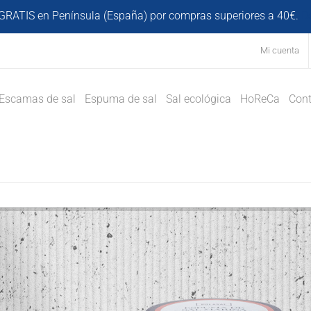
GRATIS en Península (España) por compras superiores a 40€.
D
Mi cuenta
Escamas de sal
Espuma de sal
Sal ecológica
HoReCa
Cont