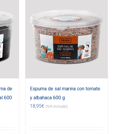
uma de
Espuma de sal marina con tomate
al 600
y albahaca 600 g
18,95
€
(IVA incluido)