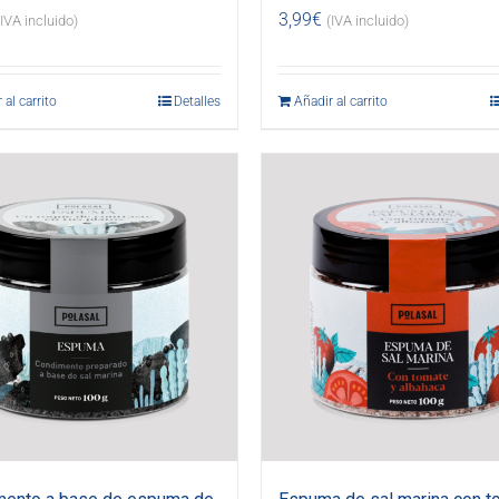
3,99
€
(IVA incluido)
(IVA incluido)
 al carrito
Detalles
Añadir al carrito