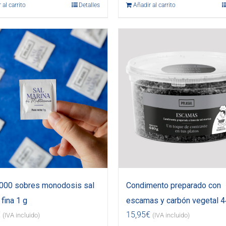
 al carrito
Detalles
Añadir al carrito
.000 sobres monodosis sal
Condimento preparado con
fina 1 g
escamas y carbón vegetal 4
€
15,95
€
(IVA incluido)
(IVA incluido)