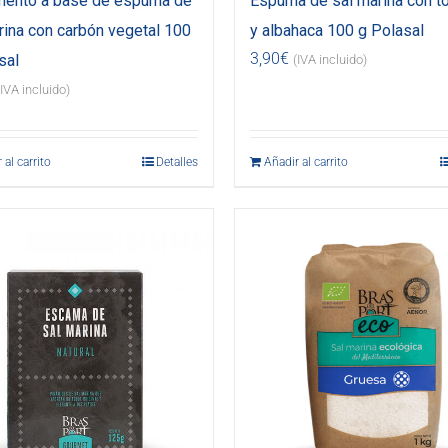
mento a base de espuma de
Espuma de sal marina con t
rina con carbón vegetal 100
y albahaca 100 g Polasal
3,90
€
sal
(IVA incluido)
(IVA incluido)
 al carrito
Detalles
Añadir al carrito