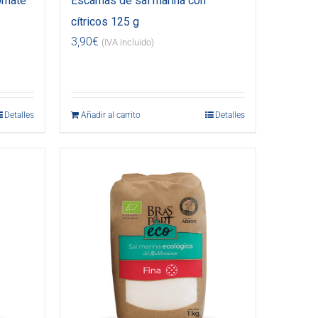
omate
Escamas de sal marina con
cítricos 125 g
3,90
€
(IVA incluido)
Detalles
Añadir al carrito
Detalles