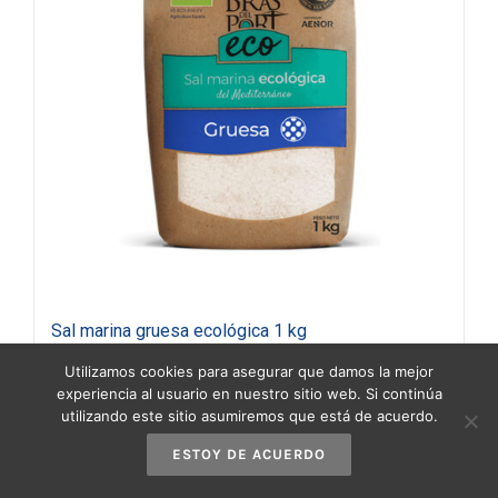
Sal marina gruesa ecológica 1 kg
1,20
€
(IVA incluido)
Utilizamos cookies para asegurar que damos la mejor
experiencia al usuario en nuestro sitio web. Si continúa
utilizando este sitio asumiremos que está de acuerdo.
Añadir al carrito
Detalles
ESTOY DE ACUERDO