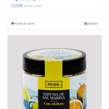
25,95
€
(IVA incluido)
Añadir al carrito
Detalles