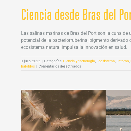
Ciencia desde Bras del Po
Las salinas marinas de Bras del Port son la cuna de u
potencial de la bacteriorruberina, pigmento derivado
ecosistema natural impulsa la innovación en salud.
3 julio, 2025
|
Categorías:
Ciencia y tecnología
,
Ecosistema
,
Entorno
,
en
halófilos
|
Comentarios desactivados
Ciencia
desde
Bras
del
Port:
Bacteriorruberina
contra
la
leucemia