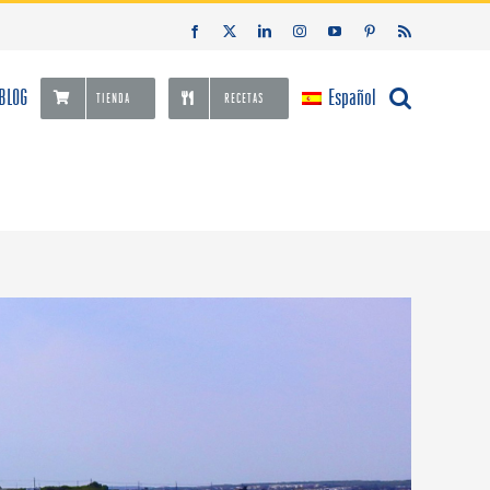
Facebook
X
LinkedIn
Instagram
YouTube
Pinterest
Rss
BLOG
Español
TIENDA
RECETAS