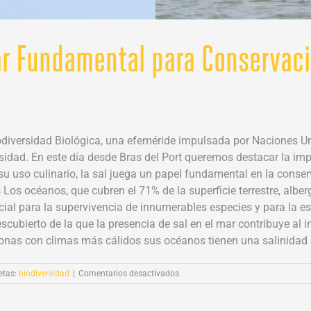
gar Fundamental para Conservaci
odiversidad Biológica, una efeméride impulsada por Naciones 
rsidad. En este día desde Bras del Port queremos destacar la imp
e su uso culinario, la sal juega un papel fundamental en la conse
 Los océanos, que cubren el 71% de la superficie terrestre, alb
cial para la supervivencia de innumerables especies y para la es
ubierto de la que la presencia de sal en el mar contribuye al im
onas con climas más cálidos sus océanos tienen una salinidad ma
en
etas:
biodiversidad
|
Comentarios desactivados
Salinas
Bras
del