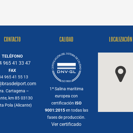
Port,
Lugar
Fundamental
para
Conservación
de
la
CONTACTO
CALIDAD
LOCALIZACIÓN
Diversidad
Biológica
TELÉFONO
4 965 41 33 47
FAX
34 965 41 55 13
@brasdelport.com
1ª Salina marítima
ra. Cartagena –
europea con
ante, km 85
03130
certificación
ISO
ta Pola (Alicante)
9001:2015
en todas las
fases de producción.
Ver certificado