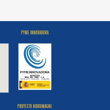
PYME INNOVADORA
PROYECTO HIDROMAGNE