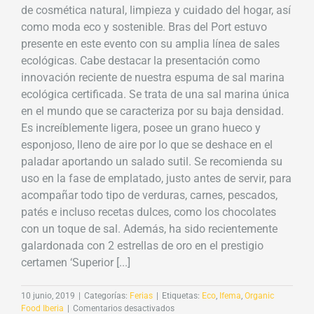
de cosmética natural, limpieza y cuidado del hogar, así
como moda eco y sostenible. Bras del Port estuvo
presente en este evento con su amplia línea de sales
ecológicas. Cabe destacar la presentación como
innovación reciente de nuestra espuma de sal marina
ecológica certificada. Se trata de una sal marina única
en el mundo que se caracteriza por su baja densidad.
Es increíblemente ligera, posee un grano hueco y
esponjoso, lleno de aire por lo que se deshace en el
paladar aportando un salado sutil. Se recomienda su
uso en la fase de emplatado, justo antes de servir, para
acompañar todo tipo de verduras, carnes, pescados,
patés e incluso recetas dulces, como los chocolates
con un toque de sal. Además, ha sido recientemente
galardonada con 2 estrellas de oro en el prestigio
certamen ‘Superior [...]
10 junio, 2019
|
Categorías:
Ferias
|
Etiquetas:
Eco
,
Ifema
,
Organic
en
Food Iberia
|
Comentarios desactivados