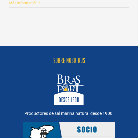
Bras
Más información
del
Port
participa
en
Organic
Food
Iberia
SOBRE NOSOTROS
Productores de sal marina natural desde 1900.