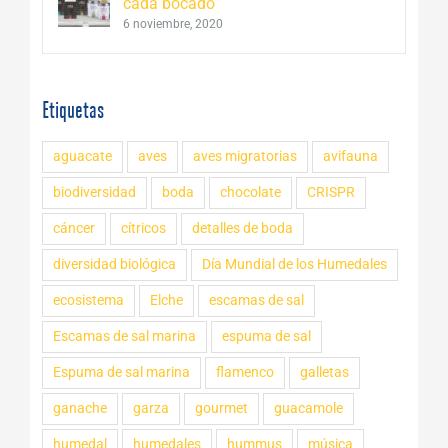
cada bocado
6 noviembre, 2020
Etiquetas
aguacate
aves
aves migratorias
avifauna
biodiversidad
boda
chocolate
CRISPR
cáncer
cítricos
detalles de boda
diversidad biológica
Día Mundial de los Humedales
ecosistema
Elche
escamas de sal
Escamas de sal marina
espuma de sal
Espuma de sal marina
flamenco
galletas
ganache
garza
gourmet
guacamole
humedal
humedales
hummus
música