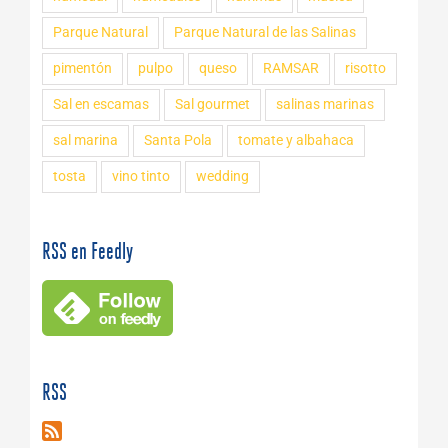
Parque Natural
Parque Natural de las Salinas
pimentón
pulpo
queso
RAMSAR
risotto
Sal en escamas
Sal gourmet
salinas marinas
sal marina
Santa Pola
tomate y albahaca
tosta
vino tinto
wedding
RSS en Feedly
RSS