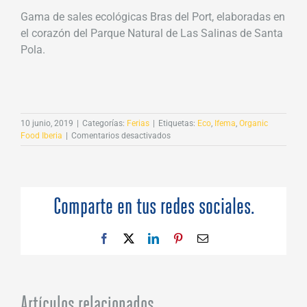
Gama de sales ecológicas Bras del Port, elaboradas en
el corazón del Parque Natural de Las Salinas de Santa
Pola.
10 junio, 2019
|
Categorías:
Ferias
|
Etiquetas:
Eco
,
Ifema
,
Organic
en
Food Iberia
|
Comentarios desactivados
Bras
del
Port
participa
en
Comparte en tus redes sociales.
Organic
Food
Iberia
Facebook
X
LinkedIn
Pinterest
Correo
electrónico
Artículos relacionados