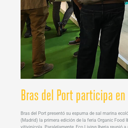
Bras del Port participa en
Bras del Port presentó su espuma de sal marina ecológ
(Madrid) la primera edición de la feria Organic Food 
vitivinícola. Paralelamente, Eco Living Iberia reunió