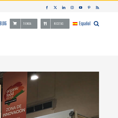
Facebook
X
LinkedIn
Instagram
YouTube
Pinterest
Rss
BLOG
Español
TIENDA
RECETAS