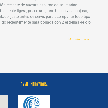
ción reciente de nuestra espuma de sal marina
eíblemente ligera, posee un grano hueco y esponjoso,
atado, justo antes de servir, para acompañar todo tipo
sido recientemente galardonada con 2 estrellas de oro
Más información
PYME INNOVADORA