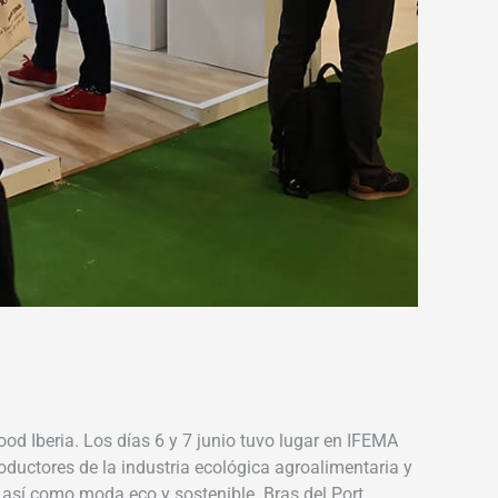
od Iberia. Los días 6 y 7 junio tuvo lugar en IFEMA
roductores de la industria ecológica agroalimentaria y
, así como moda eco y sostenible. Bras del Port