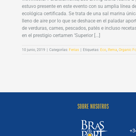
estuvo presente en este evento con su amplia línea 
ecológica certificada. Se trata de una sal marina úni
lleno de aire por lo que se deshace en el paladar apo
de verduras, carnes, pescados, patés e incluso recet
en el prestigio certamen ‘Superior [...]
10 junio, 2019
|
Categorías:
Ferias
|
Etiquetas:
Eco
,
Ifema
,
Organic Fo
SOBRE NOSOTROS
+3