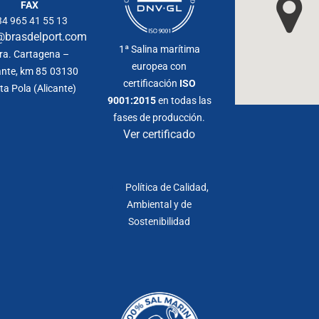
FAX
34 965 41 55 13
@brasdelport.com
1ª Salina marítima
ra. Cartagena –
europea con
ante, km 85
03130
certificación
ISO
ta Pola (Alicante)
9001:2015
en todas las
fases de producción.
Ver certificado
Política de Calidad,
Ambiental y de
Sostenibilidad