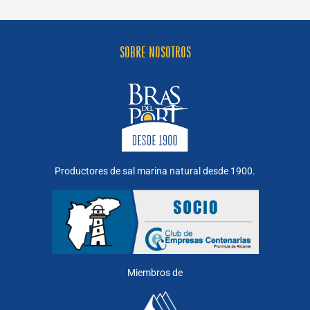
salinas
Bras
del
Port
SOBRE NOSOTROS
Productores de sal marina natural desde 1900.
Miembros de