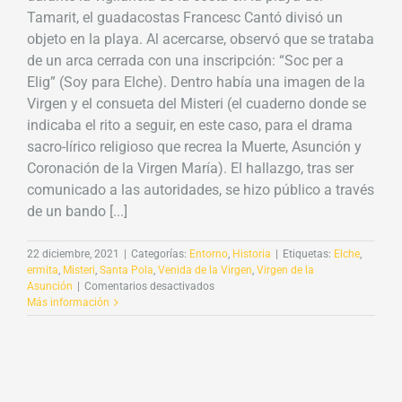
Tamarit, el guadacostas Francesc Cantó divisó un
objeto en la playa. Al acercarse, observó que se trataba
de un arca cerrada con una inscripción: “Soc per a
Elig” (Soy para Elche). Dentro había una imagen de la
Virgen y el consueta del Misteri (el cuaderno donde se
indicaba el rito a seguir, en este caso, para el drama
sacro-lírico religioso que recrea la Muerte, Asunción y
Coronación de la Virgen María). El hallazgo, tras ser
comunicado a las autoridades, se hizo público a través
de un bando [...]
22 diciembre, 2021
|
Categorías:
Entorno
,
Historia
|
Etiquetas:
Elche
,
ermita
,
Misteri
,
Santa Pola
,
Venida de la Virgen
,
Virgen de la
en
Asunción
|
Comentarios desactivados
La
Más información
historia
de
la
ermita
de
las