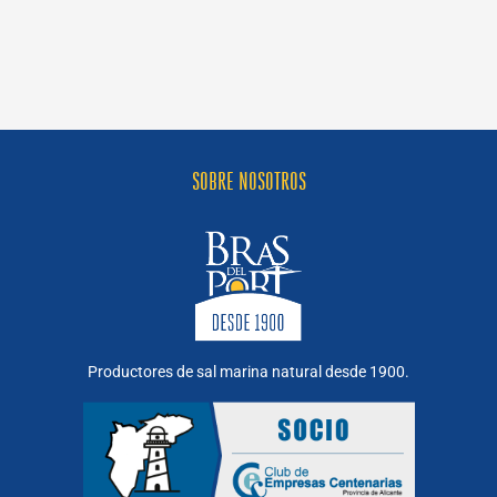
de
sales
hay
y
cuáles
son?
SOBRE NOSOTROS
Productores de sal marina natural desde 1900.