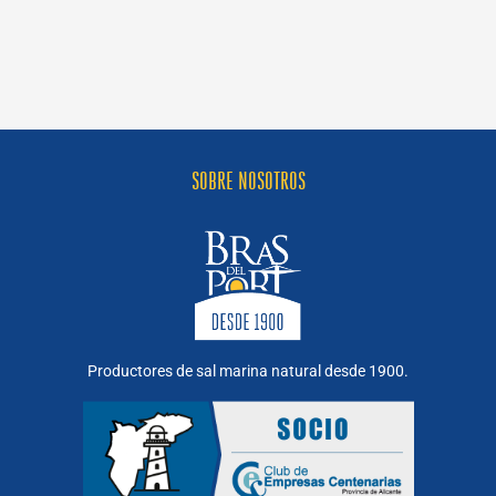
de
sales
hay
y
cuáles
son?
SOBRE NOSOTROS
Productores de sal marina natural desde 1900.