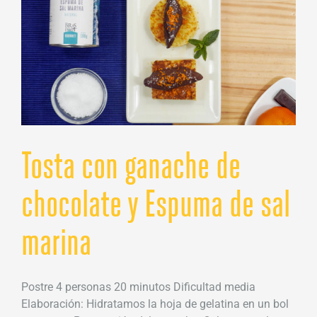
bocado
Tosta con ganache de
chocolate y Espuma de sal
marina
Postre 4 personas 20 minutos Dificultad media
Elaboración: Hidratamos la hoja de gelatina en un bol