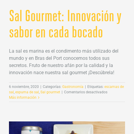
Sal Gourmet: Innovación y
sabor en cada bocado
La sal es marina es el condimento más utilizado del
mundo y en Bras del Port conocemos todos sus
secretos. Fruto de nuestro afán por la calidad y la
innovación nace nuestra sal gourmet ¡Descúbrela!
6 noviembre, 2020
|
Categorías:
Gastronomía
|
Etiquetas:
escamas de
en
sal
,
espuma de sal
,
Sal gourmet
|
Comentarios desactivados
Sal
Más información
Gourmet:
Innovación
y
sabor
en
cada