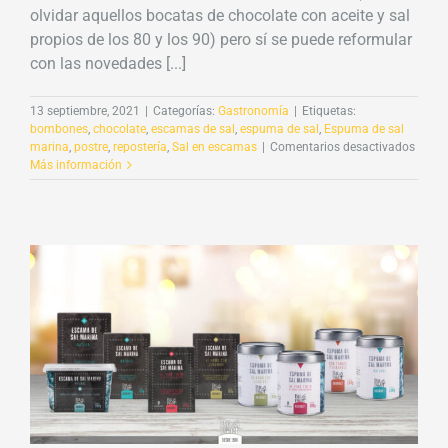
olvidar aquellos bocatas de chocolate con aceite y sal
propios de los 80 y los 90) pero sí se puede reformular
con las novedades [...]
13 septiembre, 2021
|
Categorías:
Gastronomía
|
Etiquetas:
bombones
,
chocolate
,
escamas de sal
,
espuma de sal
,
Espuma de sal
en
marina
,
postre
,
repostería
,
Sal en escamas
|
Comentarios desactivados
Sal
Más información
en
esca
y
chocol
La
pareja
ideal