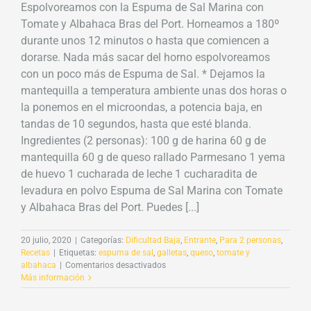
Espolvoreamos con la Espuma de Sal Marina con
Tomate y Albahaca Bras del Port. Horneamos a 180º
durante unos 12 minutos o hasta que comiencen a
dorarse. Nada más sacar del horno espolvoreamos
con un poco más de Espuma de Sal. * Dejamos la
mantequilla a temperatura ambiente unas dos horas o
la ponemos en el microondas, a potencia baja, en
tandas de 10 segundos, hasta que esté blanda.
Ingredientes (2 personas): 100 g de harina 60 g de
mantequilla 60 g de queso rallado Parmesano 1 yema
de huevo 1 cucharada de leche 1 cucharadita de
levadura en polvo Espuma de Sal Marina con Tomate
y Albahaca Bras del Port. Puedes [...]
20 julio, 2020
|
Categorías:
Dificultad Baja
,
Entrante
,
Para 2 personas
,
Recetas
|
Etiquetas:
espuma de sal
,
galletas
,
queso
,
tomate y
en
albahaca
|
Comentarios desactivados
Galletitas
Más información
de
queso