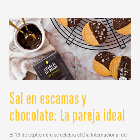
de
sales
hay
y
cuáles
son?
Sal en escamas y
chocolate: La pareja ideal
El 13 de septiembre se celebra el Día Internacional del