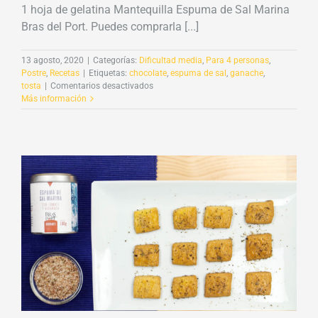
1 hoja de gelatina Mantequilla Espuma de Sal Marina
Bras del Port. Puedes comprarla [...]
13 agosto, 2020
|
Categorías:
Dificultad media
,
Para 4 personas
,
Postre
,
Recetas
|
Etiquetas:
chocolate
,
espuma de sal
,
ganache
,
en
tosta
|
Comentarios desactivados
Tosta
Más información
con
ganache
de
chocolate
y
Espuma
de
sal
marina