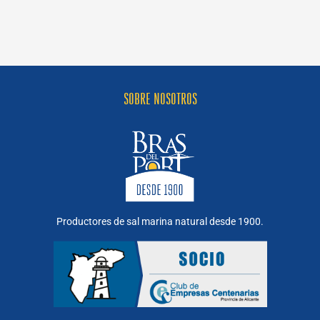
con
Espuma
de
Sal
con
Tomate
y
Albahaca
SOBRE NOSOTROS
Productores de sal marina natural desde 1900.