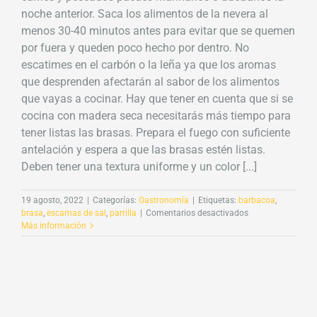
noche anterior. Saca los alimentos de la nevera al
menos 30-40 minutos antes para evitar que se quemen
por fuera y queden poco hecho por dentro. No
escatimes en el carbón o la leña ya que los aromas
que desprenden afectarán al sabor de los alimentos
que vayas a cocinar. Hay que tener en cuenta que si se
cocina con madera seca necesitarás más tiempo para
tener listas las brasas. Prepara el fuego con suficiente
antelación y espera a que las brasas estén listas.
Deben tener una textura uniforme y un color [...]
19 agosto, 2022
|
Categorías:
Gastronomía
|
Etiquetas:
barbacoa
,
en
brasa
,
escamas de sal
,
parrilla
|
Comentarios desactivados
Escamas
Más información
de
sal
y
barbacoa:
la
pareja
ideal