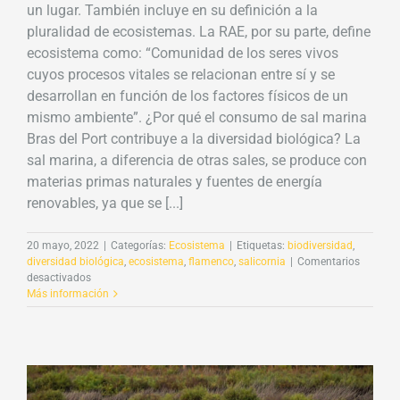
un lugar. También incluye en su definición a la
pluralidad de ecosistemas. La RAE, por su parte, define
ecosistema como: “Comunidad de los seres vivos
cuyos procesos vitales se relacionan entre sí y se
desarrollan en función de los factores físicos de un
mismo ambiente”. ¿Por qué el consumo de sal marina
Bras del Port contribuye a la diversidad biológica? La
sal marina, a diferencia de otras sales, se produce con
materias primas naturales y fuentes de energía
renovables, ya que se [...]
20 mayo, 2022
|
Categorías:
Ecosistema
|
Etiquetas:
biodiversidad
,
diversidad biológica
,
ecosistema
,
flamenco
,
salicornia
|
Comentarios
en
desactivados
Consumir
Más información
sal
marina
contribuye
a
la
biodiversidad