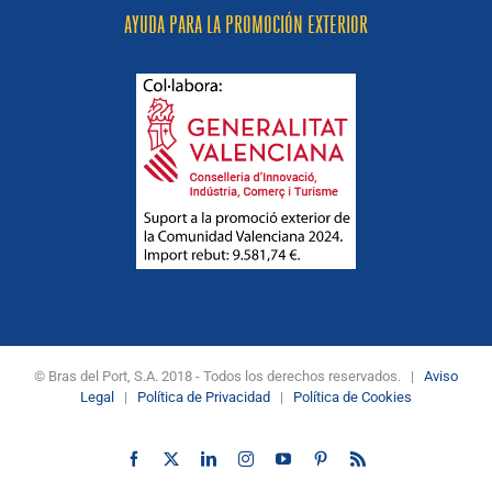
AYUDA PARA LA PROMOCIÓN EXTERIOR
© Bras del Port, S.A. 2018 - Todos los derechos reservados. |
Aviso
Legal
|
Política de Privacidad
|
Política de Cookies
Facebook
X
LinkedIn
Instagram
YouTube
Pinterest
Rss