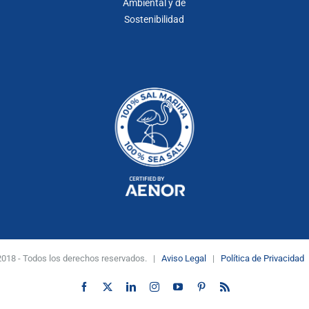
Ambiental y de
Sostenibilidad
. 2018 - Todos los derechos reservados. |
Aviso Legal
|
Política de Privacidad
Facebook
X
LinkedIn
Instagram
YouTube
Pinterest
Rss