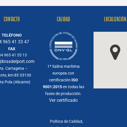
b
CONTACTO
CALIDAD
LOCALIZACIÓN
TELÉFONO
4 965 41 33 47
FAX
34 965 41 55 13
@brasdelport.com
1ª Salina marítima
ra. Cartagena –
europea con
ante, km 85
03130
certificación
ISO
ta Pola (Alicante)
9001:2015
en todas las
fases de producción.
Ver certificado
Política de Calidad,