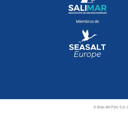
Miembros de
© Bras del Port, S.A