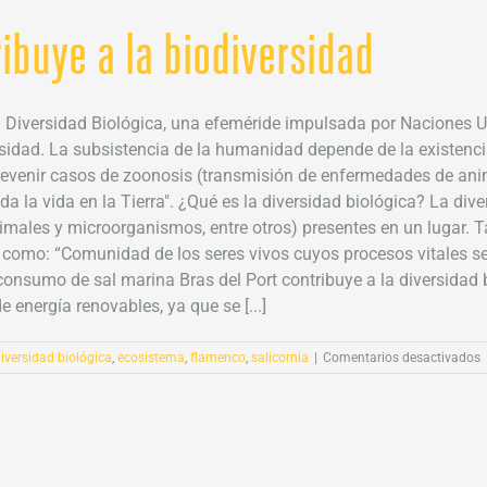
ibuye a la biodiversidad
Diversidad Biológica, una efeméride impulsada por Naciones 
rsidad. La subsistencia de la humanidad depende de la existenci
venir casos de zoonosis (transmisión de enfermedades de anima
a la vida en la Tierra". ¿Qué es la diversidad biológica? La dive
imales y microorganismos, entre otros) presentes en un lugar. Ta
 como: “Comunidad de los seres vivos cuyos procesos vitales se r
onsumo de sal marina Bras del Port contribuye a la diversidad bi
 energía renovables, ya que se [...]
e
iversidad biológica
,
ecosistema
,
flamenco
,
salicornia
|
Comentarios desactivados
C
s
m
c
a
l