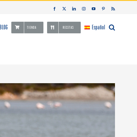
Facebook
X
LinkedIn
Instagram
YouTube
Pinterest
Rss
BLOG
Español
TIENDA
RECETAS