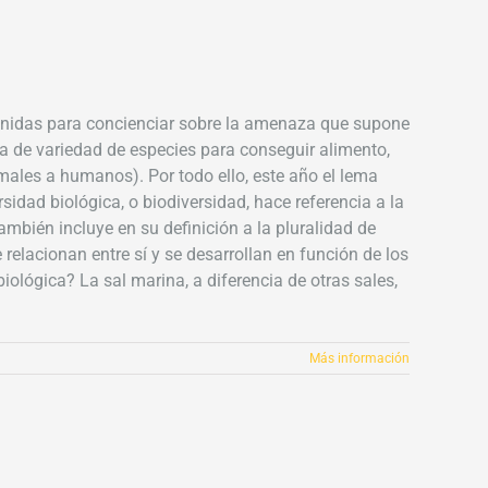
Unidas para concienciar sobre la amenaza que supone
a de variedad de especies para conseguir alimento,
les a humanos). Por todo ello, este año el lema
rsidad biológica, o biodiversidad, hace referencia a la
mbién incluye en su definición a la pluralidad de
elacionan entre sí y se desarrollan en función de los
ológica? La sal marina, a diferencia de otras sales,
n
Más información
onsumir
al
arina
ontribuye
a