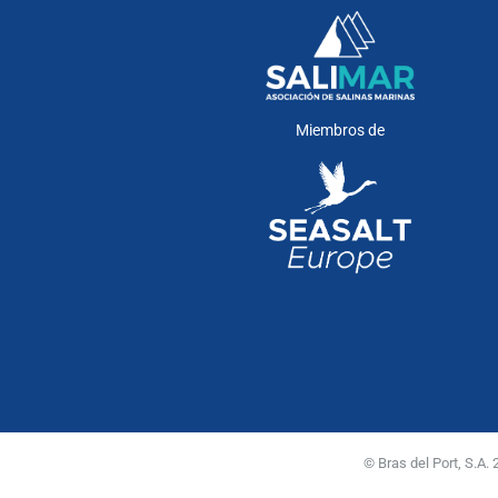
Miembros de
© Bras del Port, S.A