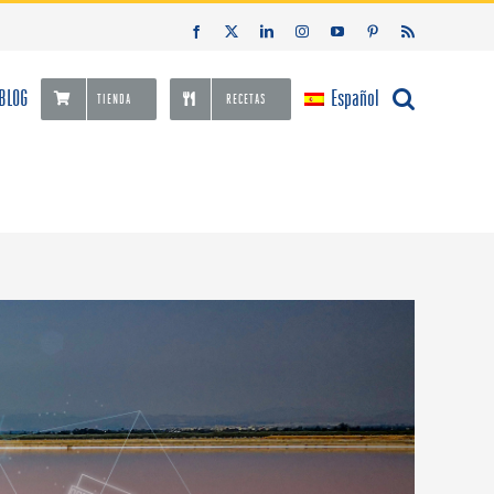
Facebook
X
LinkedIn
Instagram
YouTube
Pinterest
Rss
BLOG
Español
TIENDA
RECETAS