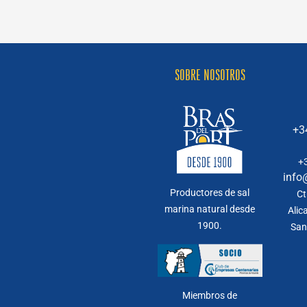
Un
ecosistema
de
enorme
interés
para
SOBRE NOSOTROS
la
ciencia
+3
+
info
Productores de sal
Ct
marina natural desde
Alic
1900.
San
Miembros de