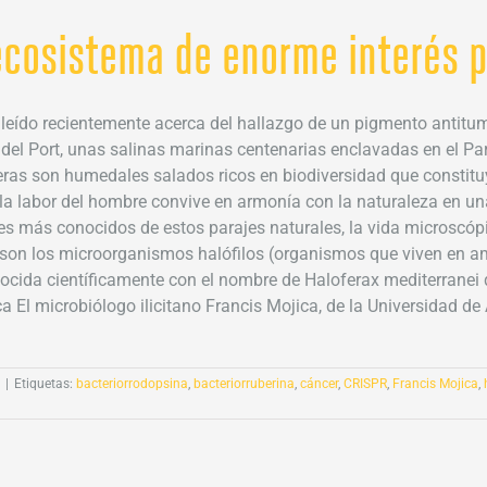
 ecosistema de enorme interés p
leído recientemente acerca del hallazgo de un pigmento antitu
del Port, unas salinas marinas centenarias enclavadas en el Par
eras son humedales salados ricos en biodiversidad que constituy
e la labor del hombre convive en armonía con la naturaleza en
 más conocidos de estos parajes naturales, la vida microscópic
lo son los microorganismos halófilos (organismos que viven en 
ocida científicamente con el nombre de Haloferax mediterranei
a El microbiólogo ilicitano Francis Mojica, de la Universidad d
|
Etiquetas:
bacteriorrodopsina
,
bacteriorruberina
,
cáncer
,
CRISPR
,
Francis Mojica
,