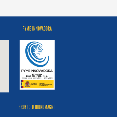
PYME INNOVADORA
PROYECTO HIDROMAGNE