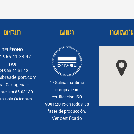
CONTACTO
CALIDAD
LOCALIZACIÓN
TELÉFONO
4 965 41 33 47
FAX
34 965 41 55 13
@brasdelport.com
1ª Salina marítima
ra. Cartagena –
europea con
ante, km 85
03130
certificación
ISO
ta Pola (Alicante)
9001:2015
en todas las
fases de producción.
Ver certificado