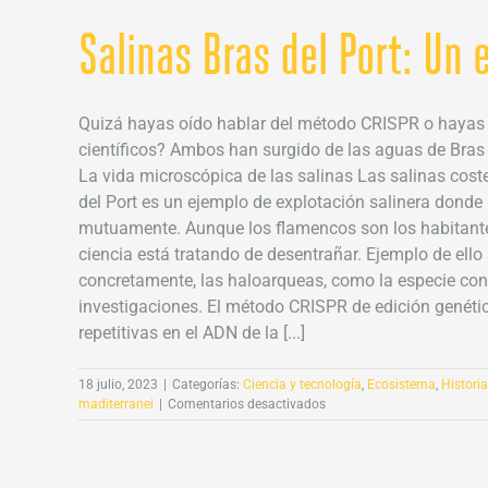
Salinas Bras del Port: Un
Quizá hayas oído hablar del método CRISPR o hayas 
científicos? Ambos han surgido de las aguas de Bras 
La vida microscópica de las salinas Las salinas cost
del Port es un ejemplo de explotación salinera dond
mutuamente. Aunque los flamencos son los habitantes
ciencia está tratando de desentrañar. Ejemplo de el
concretamente, las haloarqueas, como la especie con
investigaciones. El método CRISPR de edición genétic
repetitivas en el ADN de la [...]
18 julio, 2023
|
Categorías:
Ciencia y tecnología
,
Ecosistema
,
Historia
en
maditerranei
|
Comentarios desactivados
Salinas
Bras
del
Port: