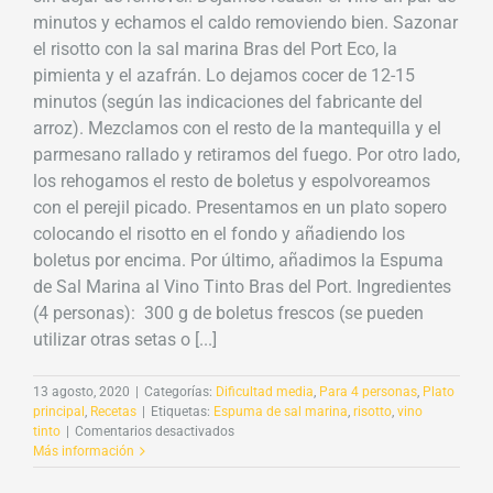
minutos y echamos el caldo removiendo bien. Sazonar
el risotto con la sal marina Bras del Port Eco, la
pimienta y el azafrán. Lo dejamos cocer de 12-15
minutos (según las indicaciones del fabricante del
arroz). Mezclamos con el resto de la mantequilla y el
parmesano rallado y retiramos del fuego. Por otro lado,
los rehogamos el resto de boletus y espolvoreamos
con el perejil picado. Presentamos en un plato sopero
colocando el risotto en el fondo y añadiendo los
boletus por encima. Por último, añadimos la Espuma
de Sal Marina al Vino Tinto Bras del Port. Ingredientes
(4 personas): 300 g de boletus frescos (se pueden
utilizar otras setas o [...]
13 agosto, 2020
|
Categorías:
Dificultad media
,
Para 4 personas
,
Plato
principal
,
Recetas
|
Etiquetas:
Espuma de sal marina
,
risotto
,
vino
en
tinto
|
Comentarios desactivados
Risotto
Más información
con
boletus