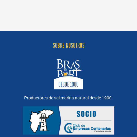
y
Espuma
de
Sal
al
Vino
Tinto
SOBRE NOSOTROS
Productores de sal marina natural desde 1900.