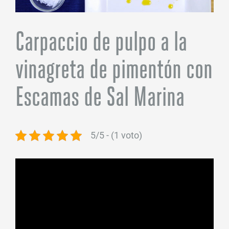
Carpaccio de pulpo a la
vinagreta de pimentón con
Escamas de Sal Marina
5/5 - (1 voto)