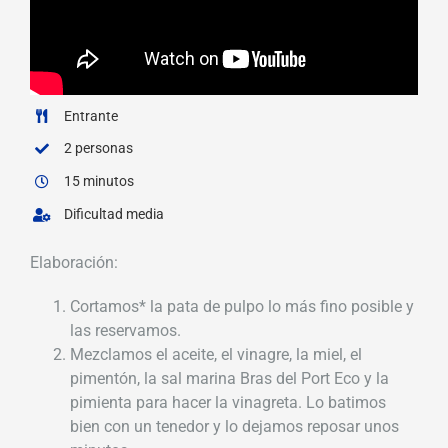
Entrante
2 personas
15 minutos
Dificultad media
Elaboración:
Cortamos* la pata de pulpo lo más fino posible y
las reservamos.
Mezclamos el aceite, el vinagre, la miel, el
pimentón, la sal marina Bras del Port Eco y la
pimienta para hacer la vinagreta. Lo batimos
bien con un tenedor y lo dejamos reposar unos