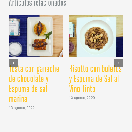
Artículos relacionados
Tosta con ganache
Risotto con boletus
G
de chocolate y
y Espuma de Sal al
Espuma de sal
Vino Tinto
marina
13 agosto, 2020
13 agosto, 2020
2