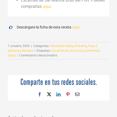
Escamas de Sal Marina Bras del Port. Puedes
comprarlas
aquí
.
Descárgate la ficha de esta receta
aquí
.
7 octubre, 2020
|
Categorías:
Dificultad media
,
Entrante
,
Para 2
personas
,
Recetas
|
Etiquetas:
Escamas de sal marina
,
pimentón
,
en
pulpo
|
Comentarios desactivados
Carpaccio
de
pulpo
a
la
Comparte en tus redes sociales.
vinagreta
de
pimentón
Facebook
X
LinkedIn
Pinterest
Correo
con
electrónico
Escamas
de
Sal
Marina