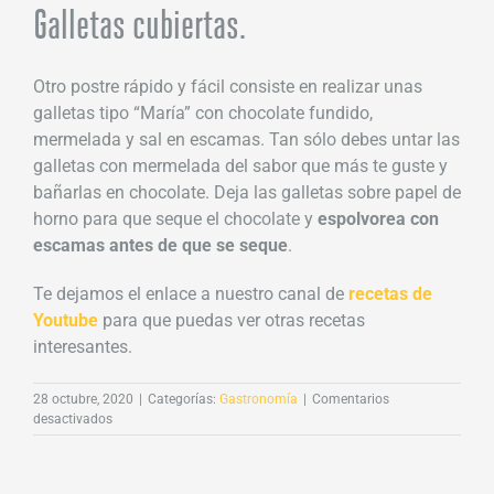
Galletas cubiertas.
Otro postre rápido y fácil consiste en realizar unas
galletas tipo “María” con chocolate fundido,
mermelada y sal en escamas. Tan sólo debes untar las
galletas con mermelada del sabor que más te guste y
bañarlas en chocolate. Deja las galletas sobre papel de
horno para que seque el chocolate y
espolvorea con
escamas antes de que se seque
.
Te dejamos el enlace a nuestro canal de
recetas de
Youtube
para que puedas ver otras recetas
interesantes.
28 octubre, 2020
|
Categorías:
Gastronomía
|
Comentarios
en
desactivados
Usos
de
las