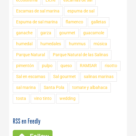
ecosistema
Elche
escamas de sal
Escamas de sal marina
espuma de sal
Espuma de sal marina
flamenco
galletas
ganache
garza
gourmet
guacamole
humedal
humedales
hummus
música
Parque Natural
Parque Natural de las Salinas
pimentón
pulpo
queso
RAMSAR
risotto
Sal en escamas
Sal gourmet
salinas marinas
sal marina
Santa Pola
tomate y albahaca
tosta
vino tinto
wedding
RSS en Feedly