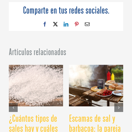
escamas
de
Comparte en tus redes sociales.
sal
marina
en
Facebook
X
LinkedIn
Pinterest
Correo
la
electrónico
cocina
Artículos relacionados
¿Cuántos tipos de
Escamas de sal y
¿
sales hay y cuáles
barbacoa: la pareja