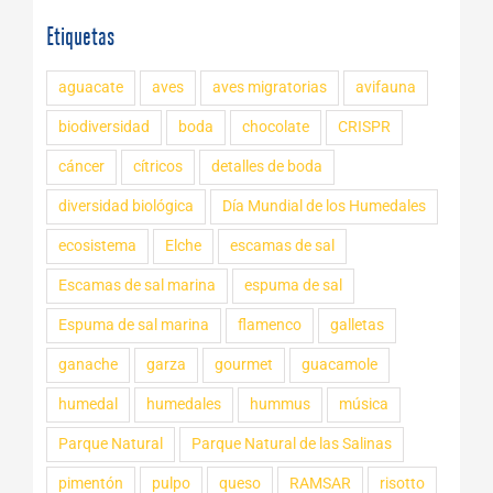
Etiquetas
aguacate
aves
aves migratorias
avifauna
biodiversidad
boda
chocolate
CRISPR
cáncer
cítricos
detalles de boda
diversidad biológica
Día Mundial de los Humedales
ecosistema
Elche
escamas de sal
Escamas de sal marina
espuma de sal
Espuma de sal marina
flamenco
galletas
ganache
garza
gourmet
guacamole
humedal
humedales
hummus
música
Parque Natural
Parque Natural de las Salinas
pimentón
pulpo
queso
RAMSAR
risotto