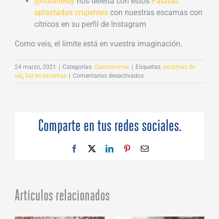
@holaheidy
nos deleita con estos
Patatas
aplastadas crujientes
con nuestras escamas con
cítricos en su perfil de Instagram
Como veis, el límite está en vuestra imaginación.
24 marzo, 2021
|
Categorías:
Gastronomía
|
Etiquetas:
escamas de
en
sal
,
Sal en escamas
|
Comentarios desactivados
Recetas
sencillas
para
triunfar
con
Comparte en tus redes sociales.
la
sal
en
Facebook
X
LinkedIn
Pinterest
Correo
escamas
electrónico
Artículos relacionados