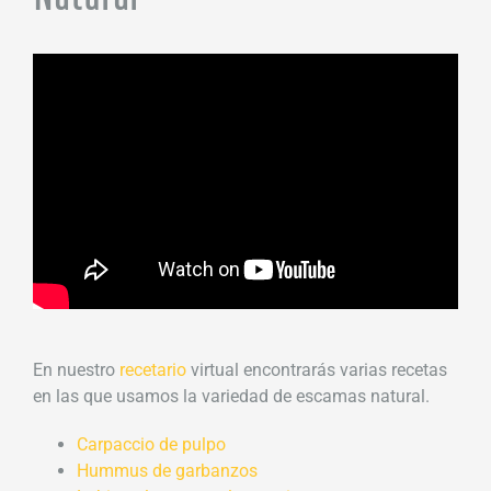
En nuestro
recetario
virtual encontrarás varias recetas
en las que usamos la variedad de escamas natural.
Carpaccio de pulpo
Hummus de garbanzos