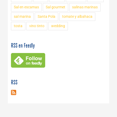
Sal en escamas
Sal gourmet
salinas marinas
sal marina
Santa Pola
tomate y albahaca
tosta
vino tinto
wedding
RSS en Feedly
RSS